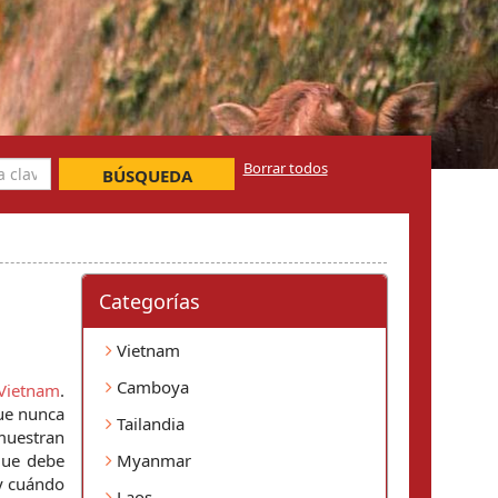
Borrar todos
BÚSQUEDA
Categorí­as
Vietnam
Camboya
Vietnam
. 
ue nunca 
Tailandia
muestran 
que debe 
Myanmar
y cuándo 
Laos