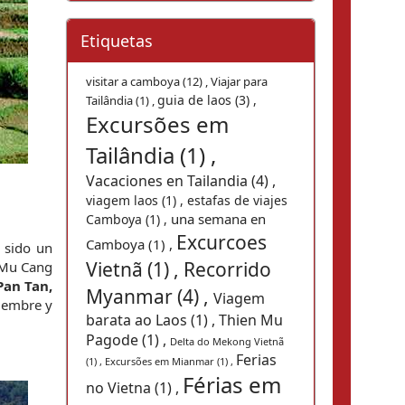
Etiquetas
visitar a camboya (12) ,
Viajar para
guia de laos (3) ,
Tailândia (1) ,
Excursões em
Tailândia (1) ,
Vacaciones en Tailandia (4) ,
viagem laos (1) ,
estafas de viajes
una semana en
Camboya (1) ,
Excurcoes
Camboya (1) ,
 sido un 
Vietnã (1) ,
Recorrido
Mu Cang 
Pan Tan, 
Myanmar (4) ,
Viagem
iembre y 
barata ao Laos (1) ,
Thien Mu
Pagode (1) ,
Delta do Mekong Vietnã
Ferias
(1) ,
Excursões em Mianmar (1) ,
Férias em
no Vietna (1) ,