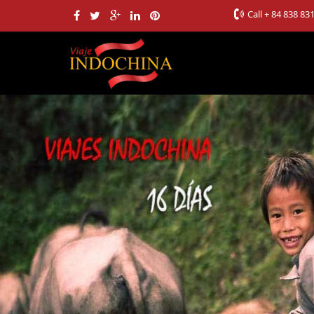
Call
+ 84 838 83