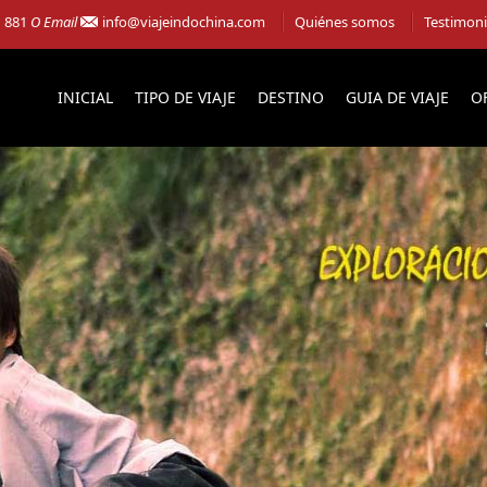
1 881
O Email
info@viajeindochina.com
Quiénes somos
Testimon
INICIAL
TIPO DE VIAJE
DESTINO
GUIA DE VIAJE
O