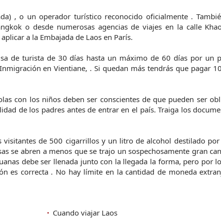
da) , o un operador turístico reconocido oficialmente . Tambi
angkok o desde numerosas agencias de viajes en la calle Kha
aplicar a la Embajada de Laos en París.
sa de turista de 30 días hasta un máximo de 60 días por un p
Inmigración en Vientiane, . Si quedan más tendrás que pagar 1
olas con los niños deben ser conscientes de que pueden ser ob
idad de los padres antes de entrar en el país. Traiga los docum
visitantes de 500 cigarrillos y un litro de alcohol destilado po
bolsas se abren a menos que se trajo un sospechosamente gran ca
anas debe ser llenada junto con la llegada la forma, pero por l
n es correcta . No hay límite en la cantidad de moneda extran
Cuando viajar Laos