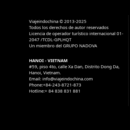
Viajeindochina © 2013-2025
Todos los derechos de autor reservados
Licencia de operador turístico internacional 01-
2047 /TCDL-GPLHQT
Un miembro del GRUPO NADOVA
HANOI - VIETNAM
#59, piso 4to, calle Xa Dan, Distrito Dong Da,
Hanoi, Vietnam.
Email: info@viajeindochina.com
Phone:+84-243-8721-873
Hotline:+ 84 838 831 881
OTROS PAISES