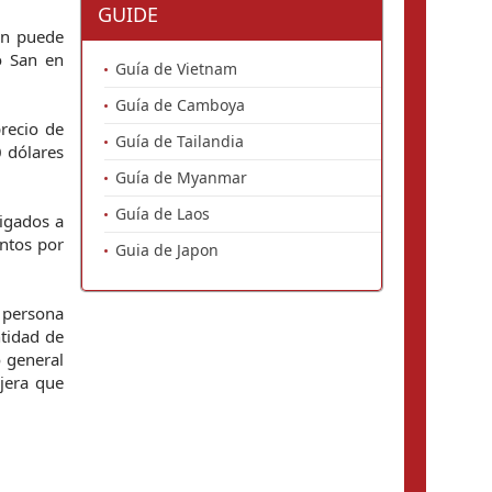
GUIDE
én puede
o San en
Guía de Vietnam
Guía de Camboya
recio de
Guía de Tailandia
0 dólares
Guía de Myanmar
Guía de Laos
ligados a
entos por
Guia de Japon
r persona
ntidad de
o general
jera que