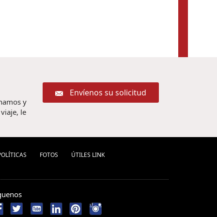
Envíenos su solicitud
chamos y
iaje, le
POLÍ­TICAS
FOTOS
ÚTILES LINK
guenos