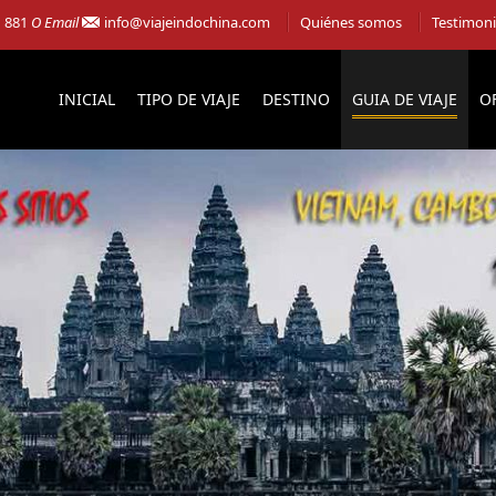
1 881
O Email
info@viajeindochina.com
Quiénes somos
Testimon
INICIAL
TIPO DE VIAJE
DESTINO
GUIA DE VIAJE
O