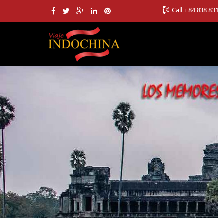
Call
+ 84 838 83