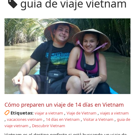
guia de viaje vietnam
Cómo preparen un viaje de 14 días en Vietnam
Etiquetas:
,
,
viajar a vietnam
Viaje de Vietnam
viajes a vietnam
,
,
,
,
vacaciones vietnam
14 días en Vietnam
Visitar a Vietnam
guia de
,
viaje vietnam
Descubrir Vietnam
Vietnam es el destino perfecto si está buscando un viaje de