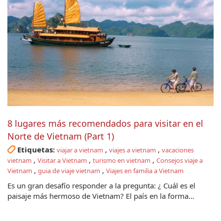
8 lugares más recomendados para visitar en el
Norte de Vietnam (Part 1)
Etiquetas:
,
,
viajar a vietnam
viajes a vietnam
vacaciones
,
,
,
vietnam
Visitar a Vietnam
turismo en vietnam
Consejos viaje a
,
,
Vietnam
guia de viaje vietnam
Viajes en familia a Vietnam
Es un gran desafío responder a la pregunta: ¿ Cuál es el
paisaje más hermoso de Vietnam? El país en la forma...