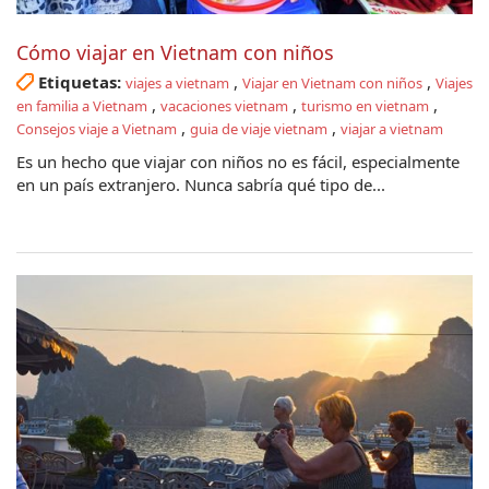
Cómo viajar en Vietnam con niños
Etiquetas:
,
,
viajes a vietnam
Viajar en Vietnam con niños
Viajes
,
,
,
en familia a Vietnam
vacaciones vietnam
turismo en vietnam
,
,
Consejos viaje a Vietnam
guia de viaje vietnam
viajar a vietnam
Es un hecho que viajar con niños no es fácil, especialmente
en un país extranjero. Nunca sabría qué tipo de...