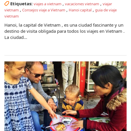
Etiquetas:
,
,
viajes a vietnam
vacaciones vietnam
viajar
,
,
,
vietnam
Consejos viaje a Vietnam
Hanoi capital
guia de viaje
vietnam
Hanoi, la capital de Vietnam , es una ciudad fascinante y un
destino de visita obligada para todos los viajes en Vietnam .
La ciudad...