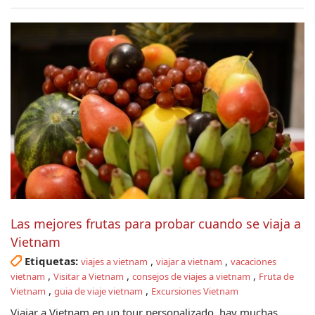
Las mejores frutas para probar cuando se viaja a
Vietnam
Etiquetas:
,
,
viajes a vietnam
viajar a vietnam
vacaciones
,
,
,
vietnam
Visitar a Vietnam
consejos de viajes a vietnam
Fruta de
,
,
Vietnam
guia de viaje vietnam
Excursiones Vietnam
Viajar a Vietnam en un tour personalizado, hay muchas