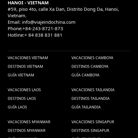
HANOI - VIETNAM
Paquetes
visitar hanoi (1) ,
Medida a Camboya (2) ,
#59, piso 4to, calle Xa Dan, Distrito Dong Da, Hanoi,
de viajes Camboya (3) ,
Vietnam.
Bangkok (1) ,
Email: info@viajeindochina.com
Mercados Hanoi (1) ,
viagem laos (1) ,
Phone:+84-243-8721-873
visados de Vietnam (2) ,
Viajes privado a Camboya (1)
Hotline:+ 84 838 831 881
Viajes privado a Myanmar
Visitar Danang, Vietnã (1) ,
,
OTROS PAISES
Viajes en familia Myanmar (5) ,
(1) ,
Vietnam
visitar hue (1) ,
Alimentos (1) ,
Viajes baratos Laos (3) ,
VACACIONES VIETNAM
VACACIONES CAMBOYA
viagens vietna (1) ,
Viaje a Laos (8) ,
Camboja (1) ,
DESTINOS VIETNAM
DESTINOS CAMBOYA
Viagem
visitar a camboya (12) ,
guia de viajes a vietnam (7) ,
GUÍA VIETNAM
GUÍA CAMBOYA
em família Myanmar (1) ,
Can Tho (1) ,
VACACIONES LAOS
VACACIONES TAILANDIA
Delta do
consejos de viaje a Ho Chi Minh (1) ,
DESTINOS LAOS
DESTINOS TAILANDIA
Mekong (1) ,
Phu
recorrido por Myanmar (1) ,
GUÍA LAOS
GUÍA TAILANDIA
Visitar Vietnam con
quoc isla (1) ,
niños (2) ,
cultura de vietnam (1) ,
VACACIONES MYANMAR
VACACIONES SINGAPUR
Descobrir o
viajar a camboya (21) ,
DESTINOS MYANMAR
DESTINOS SINGAPUR
Vietnã (1) ,
Turismo