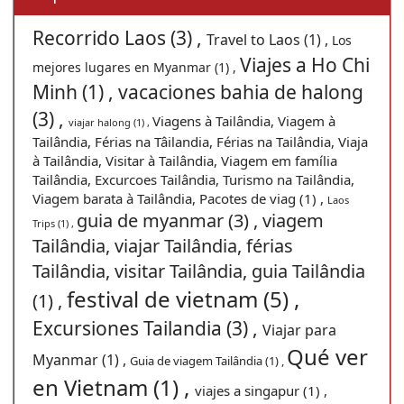
Recorrido Laos (3) ,
Travel to Laos (1) ,
Los
Viajes a Ho Chi
mejores lugares en Myanmar (1) ,
Minh (1) ,
vacaciones bahia de halong
(3) ,
Viagens à Tailândia, Viagem à
viajar halong (1) ,
Tailândia, Férias na Tâilandia, Férias na Tailândia, Viaja
à Tailândia, Visitar à Tailândia, Viagem em família
Tailândia, Excurcoes Tailândia, Turismo na Tailândia,
Viagem barata à Tailândia, Pacotes de viag (1) ,
Laos
guia de myanmar (3) ,
viagem
Trips (1) ,
Tailândia, viajar Tailândia, férias
Tailândia, visitar Tailândia, guia Tailândia
festival de vietnam (5) ,
(1) ,
Excursiones Tailandia (3) ,
Viajar para
Qué ver
Myanmar (1) ,
Guia de viagem Tailândia (1) ,
en Vietnam (1) ,
viajes a singapur (1) ,