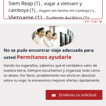
Siem Reap (1) ,
viajar a vietnam y
camboya (1) ,
Viagem em família em Camboja (1) ,
Vietname (1) ,
Sudeste Asiático (1) ,
Ver más
Viagem em família no Vietnã (1) ,
Viagens Vietname (1)
Kim Jong Un (1) ,
,
Viajes privado a Laos (1) ,
Vietnã Grand
Indochina Tours (3) ,
UNESCO (2) ,
Prix (1) ,
guia de viajes (2) ,
Excursiones Vietnam
No se pudo encontrar viaje adecuado para
Viajar ao Vietnã (1) ,
viajar
(22) ,
viajar no vietnam (1) ,
Permítanos ayudarle
Viajar a Tailandia con los
usted
Tailândia (1) ,
niños (1) ,
Siendo los lugareños, sabemos que el verdadero valor de
Excusiones Laos (4) ,
Vu Lan Festival
nuestra tierra. Siempre escuchamos y organizar todo como
(1) ,
Descubrir Vietnam (26) ,
Viajar par
Ferias no Camboja (1) ,
su deseo. Por favor, amablemente nos envía en absoluto
Viaje a Medida a
Mianmar (1) ,
Guia de tailandia (1) ,
sobre su viaje, le enviaremos mejores ofertas rápidamente.
Laos (1) ,
viajes hue (1) ,
consejos de viajes a Laos (1) ,
Viagens Vietname (1) ,
Descubrir Laos (8) ,
Viajar a Japón (1) ,
Envíenos su solicitud
Como passar duas semanas no Vietnã
cultura de hanoi (2) ,
e Laos? (1) ,
viajes vietnam y
Viajes en familia Camboya (4) ,