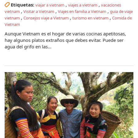
Etiquetas:
,
,
viajar a vietnam
viajes a vietnam
vacaciones
,
,
,
vietnam
Visitar a Vietnam
Viajes en familia a Vietnam
guia de viaje
,
,
,
vietnam
Consejos viaje a Vietnam
turismo en vietnam
Comida de
Vietnam
Aunque Vietnam es el hogar de varias cocinas apetitosas,
hay algunos platos extraños que debes evitar. Puede ser
agua del grifo en las...