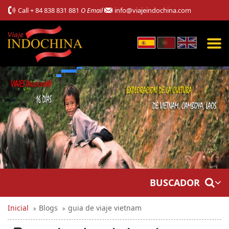
Call
+ 84 838 831 881
O Email
info@viajeindochina.com
BUSCADOR
Inicial
Blogs
guia de viaje vietnam