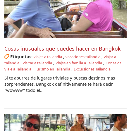
Cosas inusuales que puedes hacer en Bangkok
Etiquetas:
,
,
viajes a tailandia
vacaciones tailandia
viajar a
,
,
,
tailandia
visitar a tailandia
Viajes en familia a Tailandia
Consejos
,
,
viaje a Tailandia
Turismo en Tailandia
Excursiones Tailandia
Si te aburres de lugares triviales y buscas destinos más
sorprendentes, Bangkok definitivamente te hará decir
"wowww" todo el...