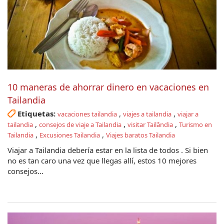
10 maneras de ahorrar dinero en vacaciones en
Tailandia
Etiquetas:
,
,
vacaciones tailandia
viajes a tailandia
viajar a
,
,
,
tailandia
consejos de viaje a Tailandia
visitar Tailândia
Turismo en
,
,
Tailandia
Excusiones Tailandia
Viajes baratos Tailandia
Viajar a Tailandia debería estar en la lista de todos . Si bien
no es tan caro una vez que llegas allí, estos 10 mejores
consejos...