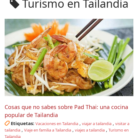
Turismo en Tailandia
Cosas que no sabes sobre Pad Thai: una cocina
popular de Tailandia
Etiquetas:
,
,
Vacaciones en Tailandia
viajar a tailandia
visitar a
,
,
,
tailandia
Viaje en familia a Tailandia
viajes a tailandia
Turismo en
Tailandia