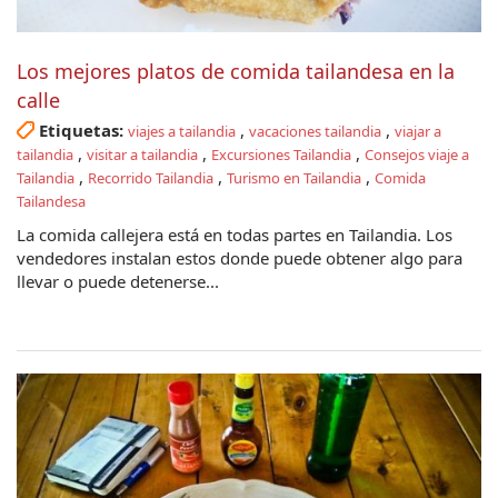
Los mejores platos de comida tailandesa en la
calle
Etiquetas:
,
,
viajes a tailandia
vacaciones tailandia
viajar a
,
,
,
tailandia
visitar a tailandia
Excursiones Tailandia
Consejos viaje a
,
,
,
Tailandia
Recorrido Tailandia
Turismo en Tailandia
Comida
Tailandesa
La comida callejera está en todas partes en Tailandia. Los
vendedores instalan estos donde puede obtener algo para
llevar o puede detenerse...