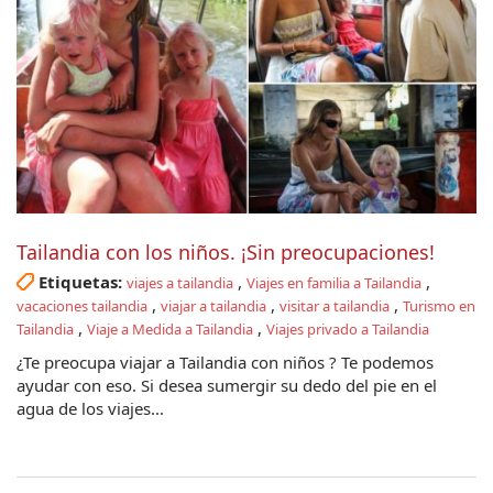
Tailandia con los niños. ¡Sin preocupaciones!
Etiquetas:
,
,
viajes a tailandia
Viajes en familia a Tailandia
,
,
,
vacaciones tailandia
viajar a tailandia
visitar a tailandia
Turismo en
,
,
Tailandia
Viaje a Medida a Tailandia
Viajes privado a Tailandia
¿Te preocupa viajar a Tailandia con niños ? Te podemos
ayudar con eso. Si desea sumergir su dedo del pie en el
agua de los viajes...