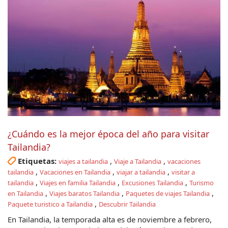
¿Cuándo es la mejor época del año para visitar
Tailandia?
Etiquetas:
,
,
viajes a tailandia
Viaje a Tailandia
vacaciones
,
,
,
tailandia
Vacaciones en Tailandia
viajar a tailandia
visitar a
,
,
,
tailandia
Viajes en familia Tailandia
Excusiones Tailandia
Turismo
,
,
,
en Tailandia
Viajes baratos Tailandia
Paquetes de viajes Tailandia
,
Paquete turistico a Tailandia
Descubrir Tailandia
En Tailandia, la temporada alta es de noviembre a febrero,