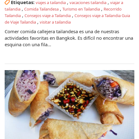
Etiquetas:
,
,
viajes a tailandia
vacaciones tailandia
viajar a
,
,
,
tailandia
Comida Tailandesa
Turismo en Tailandia
Recorrido
,
,
Tailandia
Consejos viaje a Tailandia
Consejos viaje a Tailandia Guia
,
de Viaje Tailandia
visitar a tailandia
Comer comida callejera tailandesa es una de nuestras
actividades favoritas en Bangkok. Es difícil no encontrar una
esquina con una fila...