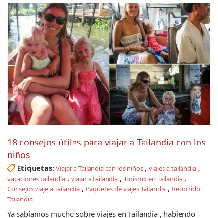
18 consejos útiles para viajar a Tailandia con los
niños
Etiquetas:
,
,
Viajar a Tailandia con los niños
viajes a tailandia
,
,
,
vacaciones tailandia
viajar a tailandia
Turismo en Tailandia
,
,
Consejos viaje a Tailandia
Paquetes de viajes Tailandia
Recorrido
Tailandia
Ya sabíamos mucho sobre viajes en Tailandia , habiendo