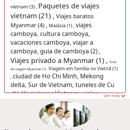
Paquetes de viajes
vietnam (3) ,
vietnam (21) ,
Viajes baratos
viajes
Myanmar (4) ,
Malásia (1) ,
camboya, cultura camboya,
vacaciones camboya, viajar a
camboya, guia de camboya (2) ,
Viajes privado a Myanmar (1) ,
Guia
Viagem em família no Vietnã (1)
de viagem Myanmar (1) ,
ciudad de Ho Chi Minh, Mekong
,
delta, Sur de Vietnam, tuneles de Cu
chi, Vacaciones Vietnam, viajar
Ver más
vietnam, Viajes Vietnam, (4) ,
turismo en
Viajes
vietnam (44) ,
Hanoi Gran Premio 2020 (2) ,
privado a Vietnam (10) ,
Thien Mu
Pacotes de viagens
Pagode (1) ,
Comida Tailandesa (3) ,