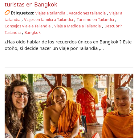
turistas en Bangkok
Etiquetas:
,
,
viajes a tailandia
vacaciones tailandia
viajar a
,
,
,
tailandia
Viajes en familia a Tailandia
Turismo en Tailandia
,
,
Consejos viaje a Tailandia
Viaje a Medida a Tailandia
Descubrir
,
Tailandia
Bangkok
¿Has oído hablar de los recuerdos únicos en Bangkok ? Este
otoño, si decide hacer un viaje por Tailandia ,...