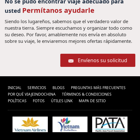
No se pudo encontrar viaje adecuado para
Qué
Permítanos ayudarle
vietnã (1) ,
Pacote de viagem para Myanmar (1) ,
usted
ver en Vietnam (1) ,
Guia de Viaje Tailandia
Siendo los lugareños, sabemos que el verdadero valor de
consejos para viajar a Vietnam
(1) ,
nuestra tierra. Siempre escuchamos y organizar todo como
Luna de miel (1) ,
Hanoi Otoño (1) ,
su deseo. Por favor, amablemente nos envía en absoluto
Guia
(6) ,
Indochina (1) ,
sobre su viaje, le enviaremos mejores ofertas rápidamente.
Turismo no
de viagem Tailândia (1) ,
Vietnã (1) ,
Viagem
guia Tailândia (1) ,
Envíenos su solicitud
para Camboja (1) ,
Ferias no
Vietname (1) ,
Visitar en Laos con familia (1) ,
trips in vietnam (1) ,
vacaciones birmania (6) ,
INICIAL
SERVICIOS
BLOGS
PREGUNTAS MÁS FRECUENTES
Guia de
vacaciones laos (18) ,
viajes
POR QUÉ VIAJEINDOCHINA
TÉRMINOS & CONDICIONES
Mianmar (1) ,
POLÍ­TICAS
FOTOS
ÚTILES LINK
MAPA DE SITIO
viatnam (1) ,
Tours privados en
visitar no Vietname (1) ,
hanoi (3) ,
Vietnam (4) ,
Skull island film (1) ,
Viagens Camboja (1) ,
Guia de viajes vietnam e
indochina (3) ,
Pacote de viagem no Vietnã (1) ,
Delta do
Paquetes de
festa vietnã (1) ,
Mekong Vietnã (1) ,