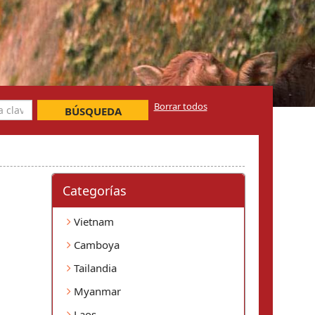
Borrar todos
BÚSQUEDA
Categorí­as
Vietnam
Camboya
Tailandia
Myanmar
Laos