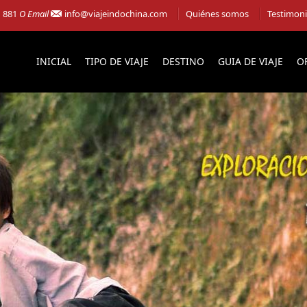
1 881
O Email
info@viajeindochina.com
Quiénes somos
Testimon
INICIAL
TIPO DE VIAJE
DESTINO
GUIA DE VIAJE
O