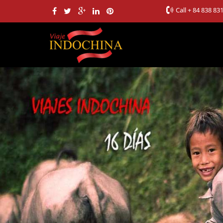
Call
+ 84 838 83