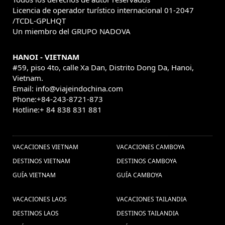
viag (1) ,
sapa (1) ,
Vacaciones Vietnam y Birmania (1) ,
Licencia de operador turístico internacional 01-2047
Consejos de viaje a Laos (3) ,
Excursiones
/TCDL-GPLHQT
Comida de
Laos Tours (1) ,
Un miembro del GRUPO NADOVA
Tailandia (3) ,
Bangkok (2) ,
Viagem ao Mianmar (1) ,
HANOI - VIETNAM
Vietnam Gran
vacaciones camboya (24) ,
#59, piso 4to, calle Xa Dan, Distrito Dong Da, Hanoi,
Premio (1) ,
festival de
cultura de vietnam (12) ,
Vietnam.
Email: info@viajeindochina.com
Sapa Vietnam (1) ,
myanmar (1) ,
agencia de
Phone:+84-243-8721-873
Pacote de viagem para
Hotline:+ 84 838 831 881
viajes vietnam (34) ,
Camboja (1) ,
Cascadas de Kuang Si (1)
OTROS PAISES
Viajes
,
viajes Hoian (2) ,
Viajes baratos vietnam (20) ,
VACACIONES VIETNAM
VACACIONES CAMBOYA
privado a Myanmar (1) ,
Excursiones
DESTINOS VIETNAM
DESTINOS CAMBOYA
Viagens à Tailândia,
Vietnam (22) ,
GUÍA VIETNAM
GUÍA CAMBOYA
Viagem à Tailândia, Férias na
VACACIONES LAOS
VACACIONES TAILANDIA
Tâilandia, Férias na Tailândia,
DESTINOS LAOS
DESTINOS TAILANDIA
Viaja à Tailândia, Visitar à