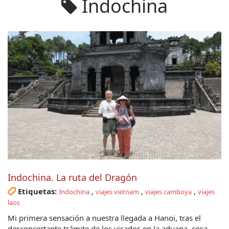
Indochina
Indochina. La ruta del Dragón
Etiquetas:
,
,
,
Indochina
viajes vietnam
viajes camboya
viajes
laos
Mi primera sensación a nuestra llegada a Hanoi, tras el
desconcertante trámite de los visados en la aduana, cosa