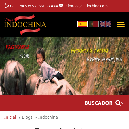
Call
+ 84 838 831 881
O Email
info@viajeindochina.com
BUSCADOR
Inicial
Blogs
Indochina