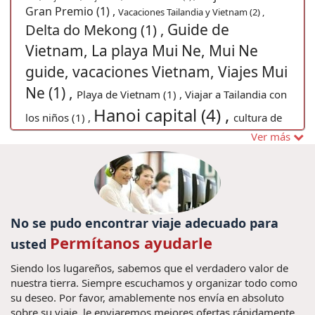
Gran Premio (1) ,
Vacaciones Tailandia y Vietnam (2) ,
Guide de
Delta do Mekong (1) ,
Vietnam, La playa Mui Ne, Mui Ne
guide, vacaciones Vietnam, Viajes Mui
Ne (1) ,
Playa de Vietnam (1) ,
Viajar a Tailandia con
Hanoi capital (4) ,
los niños (1) ,
cultura de
viagens para Mianmar (1) ,
Ver más
indochina (1) ,
Viajes privado a Vietnam (10) ,
vacaciones birmania (6) ,
viaje a Halong Bay (2) ,
viajar
Viajes a Hue (3) ,
Viajes Phnom Penh (2) ,
vietnam (4) ,
Que comprar en
Visto Vietnamita (1) ,
No se pudo encontrar viaje adecuado para
vietnam (1) ,
Como passar duas semanas no Vietnã e
Permítanos ayudarle
usted
Laos? (1) ,
Férias no Vietname (1) ,
Pacotes de viagens
Descubre Vietnam (2) ,
Tailândia (1) ,
Laos (1) ,
viajes a
Siendo los lugareños, sabemos que el verdadero valor de
visitar Tailândia (4) ,
guia Tailândia
vietnam (129) ,
nuestra tierra. Siempre escuchamos y organizar todo como
viajar a myanmar (28) ,
su deseo. Por favor, amablemente nos envía en absoluto
Sapa Vietnam (3)
(1) ,
sobre su viaje, le enviaremos mejores ofertas rápidamente.