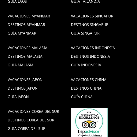
GUÍA LAOS
GUÍA TAILANDIA
Tailândia, Viagem em família
VACACIONES MYANMAR
VACACIONES SINGAPUR
Tailândia, Excurcoes Tailândia,
DESTINOS MYANMAR
DESTINOS SINGAPUR
Turismo na Tailândia, Viagem
GUÍA MYANMAR
GUÍA SINGAPUR
barata à Tailândia, Pacotes de
VACACIONES MALASIA
VACACIONES INDONESIA
viag (1) ,
viajar con los niños a
DESTINOS MALASIA
DESTINOS INDONESIA
Vietnam (1) ,
una semana en Camboya (1) ,
GUÍA MALASIA
GUÍA INDONESIA
experiencia de viaje (1) ,
Recorrido Laos (3) ,
VACACIONES JAPON
VACACIONES CHINA
Excursões em Laos (1) ,
DESTINOS JAPON
DESTINOS CHINA
Viajes en familia Laos (4) ,
Pacote de
GUÍA JAPON
GUÍA CHINA
viagem ao Camboja (1) ,
Mekong Delta Vietnam (1) ,
Vacaciones
X ferias tailandia (1) ,
Luang Prabang (2) ,
VACACIONES COREA DEL SUR
Ferias no Mianmar (1) ,
viagem Mianmar, viajar Mianmar (1) ,
DESTINOS COREA DEL SUR
viaje en familia a Vietnam (2) ,
viajar Camboja (1) ,
GUÍA COREA DEL SUR
Trajes tradicionais Indochina (1) ,
cuentos de