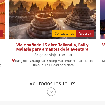
a
Contactenos
Reserva
Viaje soñado 15 días: Tailandia, Bali y
V
Malasia para amantes de la aventura
Código de Viaje:
TBM - 01
-
Bangkok
-
Chiang Rai
-
Chiang Mai
-
Phuket
-
Bali
-
Kuala
M
g
Lumpur
-
La Ciudad de Malaca
Ver todos los tours