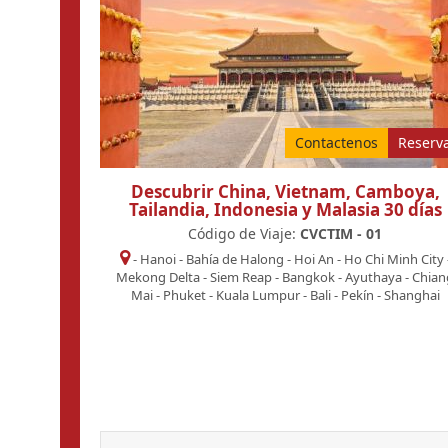
Contactenos
Reserv
Descubrir China, Vietnam, Camboya,
Tailandia, Indonesia y Malasia 30 días
Código de Viaje:
CVCTIM - 01
-
Hanoi
-
Bahía de Halong
-
Hoi An
-
Ho Chi Minh City
Mekong Delta
-
Siem Reap
-
Bangkok
-
Ayuthaya
-
Chian
Mai
-
Phuket
-
Kuala Lumpur
-
Bali
-
Pekín
-
Shanghai