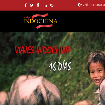
Call
+ 84 838 83