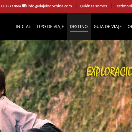
1 881
O Email
info@viajeindochina.com
Quiénes somos
Testimon
INICIAL
TIPO DE VIAJE
DESTINO
GUIA DE VIAJE
O