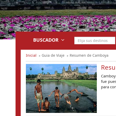
BUSCADOR
Inicial
Guia de Viaje
Resumen de Camboya
Resu
Camboya 
fue pues
para con