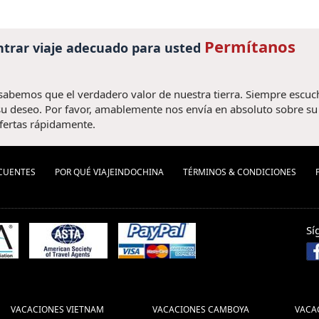
Permítanos
trar viaje adecuado para usted
 sabemos que el verdadero valor de nuestra tierra. Siempre escu
u deseo. Por favor, amablemente nos envía en absoluto sobre su v
fertas rápidamente.
CUENTES
POR QUÉ VIAJEINDOCHINA
TÉRMINOS & CONDICIONES
Sí
VACACIONES VIETNAM
VACACIONES CAMBOYA
VACA