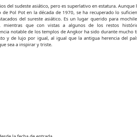
 del sudeste asiático, pero es superlativo en estatura. Aunque 
vo de Pol Pot en la década de 1970, se ha recuperado lo sufici
tacados del sureste asiático. Es un lugar querido para mochile
, mientras que con vistas a algunos de los restos histór
cencia notable de los templos de Angkor ha sido durante mucho 
sto y de lujo por igual, al igual que la antigua herencia del pa
e sea a inspirar y triste.
esde la fecha de entrada