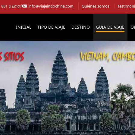
1 881
O Email
info@viajeindochina.com
Quiénes somos
Testimon
INICIAL
TIPO DE VIAJE
DESTINO
GUIA DE VIAJE
O