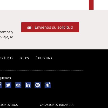
Envíenos su solicitud
chamos y
iaje, le
POLÍ­TICAS
FOTOS
ÚTILES LINK
guenos
CIONES LAOS
VACACIONES TAILANDIA