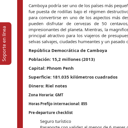
Camboya podría ser uno de los países más pequeños
fue puesta de rodillas bajo el régimen destructi
para convertirse en uno de los aspectos más des
pueden disfrutar de cervezas de 50 centavos
Soporte en lí­nea
impresionantes del planeta. Mientras, la magnifi
principal atractivo para los viajeros de presupue
selvas salvajes, ciudades humeantes y un pasado qu
República Democrática de Camboya
Población: 15,2 millones (2013)
Capital: Phnom Penh
Superficie: 181.035 kilómetros cuadrados
Dinero:
Riel notes
Zona Horaria: GMT
Horas Prefijo internacional:
855
Pre-departure checklist
Seguro turístico
Pasaporte con validez al menos de 6 meses d