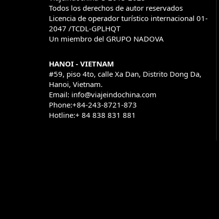
Todos los derechos de autor reservados
Licencia de operador turístico internacional 01-
2047 /TCDL-GPLHQT
Un miembro del GRUPO NADOVA
HANOI - VIETNAM
#59, piso 4to, calle Xa Dan, Distrito Dong Da,
Hanoi, Vietnam.
Email: info@viajeindochina.com
Phone:+84-243-8721-873
Hotline:+ 84 838 831 881
OTROS PAISES