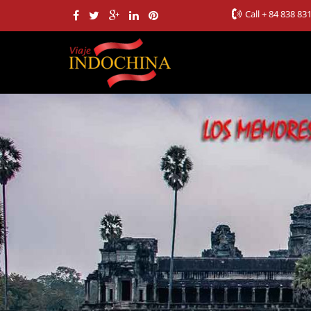
Call
+ 84 838 83