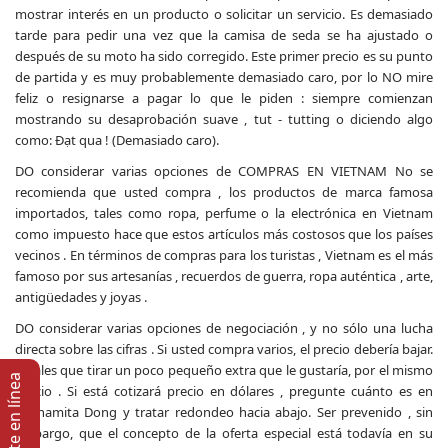
mostrar interés en un producto o solicitar un servicio. Es demasiado
tarde para pedir una vez que la camisa de seda se ha ajustado o
después de su moto ha sido corregido. Este primer precio es su punto
de partida y es muy probablemente demasiado caro, por lo NO mire
feliz o resignarse a pagar lo que le piden : siempre comienzan
mostrando su desaprobación suave , tut - tutting o diciendo algo
como: Đạt qua ! (Demasiado caro).
DO considerar varias opciones de COMPRAS EN VIETNAM No se
recomienda que usted compra , los productos de marca famosa
importados, tales como ropa, perfume o la electrónica en Vietnam
como impuesto hace que estos artículos más costosos que los países
vecinos . En términos de compras para los turistas , Vietnam es el más
famoso por sus artesanías , recuerdos de guerra, ropa auténtica , arte,
antigüedades y joyas .
DO considerar varias opciones de negociación , y no sólo una lucha
directa sobre las cifras . Si usted compra varios, el precio debería bajar.
Pídales que tirar un poco pequeño extra que le gustaría, por el mismo
Soporte en lí­nea
precio . Si está cotizará precio en dólares , pregunte cuánto es en
vietnamita Dong y tratar redondeo hacia abajo. Ser prevenido , sin
embargo, que el concepto de la oferta especial está todavía en su