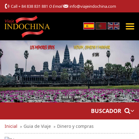
Call
+ 84 838 831 881
O Email
info@viajeindochina.com
BUSCADOR
Inicial
Guia de Viaje
Dinero y compras