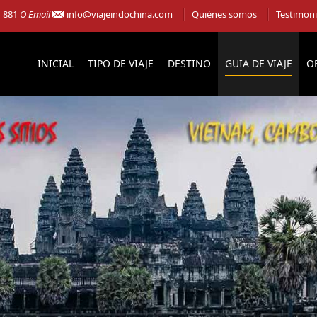
1 881
O Email
info@viajeindochina.com
Quiénes somos
Testimon
INICIAL
TIPO DE VIAJE
DESTINO
GUIA DE VIAJE
O