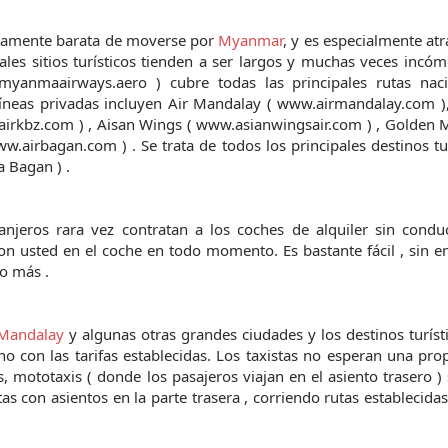
tivamente barata de moverse por
Myanmar
, y es especialmente atr
pales sitios turísticos tienden a ser largos y muchas veces incó
anmaairways.aero ) cubre todas las principales rutas naci
olíneas privadas incluyen Air Mandalay ( www.airmandalay.com )
airkbz.com ) , Aisan Wings ( www.asianwingsair.com ) , Golden
.airbagan.com ) . Se trata de todos los principales destinos tur
 Bagan ) .
anjeros rara vez contratan a los coches de alquiler sin condu
con usted en el coche en todo momento. Es bastante fácil , sin 
 o más .
Mandalay
y algunas otras grandes ciudades y los destinos turís
no con las tarifas establecidas. Los taxistas no esperan una pro
es, mototaxis ( donde los pasajeros viajan en el asiento trasero 
con asientos en la parte trasera , corriendo rutas establecidas 