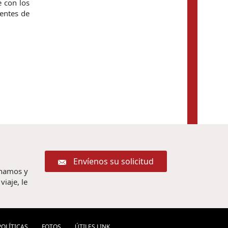
e con los
ientes de
Envíenos su solicitud
chamos y
iaje, le
POLÍ­TICAS
FOTOS
ÚTILES LINK