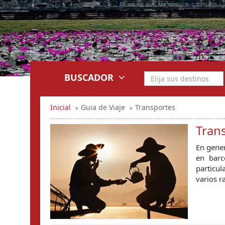
BUSCADOR
Inicial
Guia de Viaje
Transportes
Tran
En gener
en barc
particul
varios r