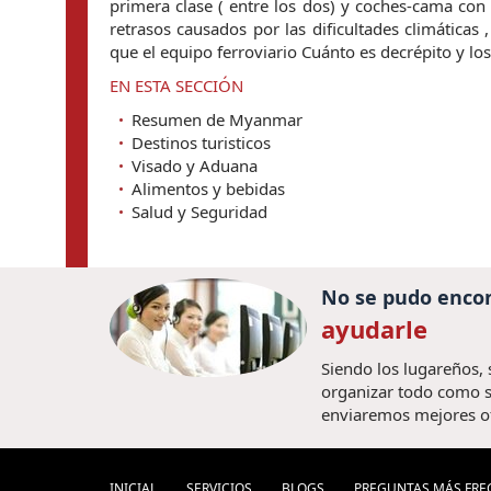
primera clase ( entre los dos) y coches-cama con 
retrasos causados ​​por las dificultades climática
que el equipo ferroviario Cuánto es decrépito y l
EN ESTA SECCIÓN
Resumen de Myanmar
Destinos turisticos
Visado y Aduana
Alimentos y bebidas
Salud y Seguridad
No se pudo encon
ayudarle
Siendo los lugareños,
organizar todo como s
enviaremos mejores o
INICIAL
SERVICIOS
BLOGS
PREGUNTAS MÁS FRE