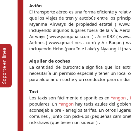
Avión
El transporte aéreo es una forma eficiente y rela
que los viajes de tren y autobús entre los princi
Myanma Airways de propiedad estatal ( www.my
incluyendo algunos lugares fuera de la vía. Aer
Airways ( www.yangonair.com ) , Aire KBZ ( www.
Airlines ( www.gmairlines . com) y Air Bagan ( www
incluyendo Heho (para Inle Lake) y Nyaung U (para
Soporte en lí­nea
Alquiler de coches
La cantidad de burocracia significa que los extr
necesitaría un permiso especial y tener un local 
para alquilar un coche y un conductor para un día
Taxi
Los taxis son fácilmente disponibles en
Yangon
,
populares. En
Yangon
hay taxis azules del gobier
aconsejable pre - arreglos tarifas. En otros lugar
comunes , junto con pick-ups (pequeñas camionetas 
rickshaws (que tienen un sidecar ) .