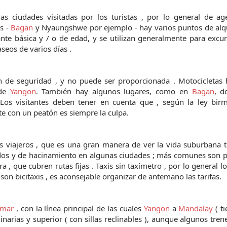
las ciudades visitadas por los turistas , por lo general de a
s -
Bagan
y Nyaungshwe por ejemplo - hay varios puntos de alqu
ante básica y / o de edad, y se utilizan generalmente para excu
seos de varios días .
ón de seguridad , y no puede ser proporcionada . Motocicletas
 de
Yangon
. También hay algunos lugares, como en
Bagan
, d
 Los visitantes deben tener en cuenta que , según la ley birm
e con un peatón es siempre la culpa.
los viajeros , que es una gran manera de ver la vida suburbana 
dos y de hacinamiento en algunas ciudades ; más comunes son p
 , que cubren rutas fijas . Taxis sin taxímetro , por lo general l
son bicitaxis , es aconsejable organizar de antemano las tarifas.
mar
, con la línea principal de las cuales
Yangon
a
Mandalay
( t
inarias y superior ( con sillas reclinables ), aunque algunos tren