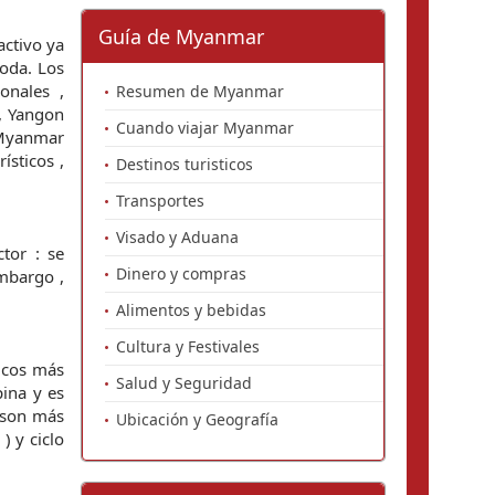
Guía de Myanmar
activo ya
moda. Los
onales ,
Resumen de Myanmar
, Yangon
Cuando viajar Myanmar
 Myanmar
ísticos ,
Destinos turisticos
Transportes
Visado y Aduana
ctor : se
Dinero y compras
embargo ,
Alimentos y bebidas
Cultura y Festivales
ticos más
Salud y Seguridad
pina y es
) son más
Ubicación y Geografía
) y ciclo