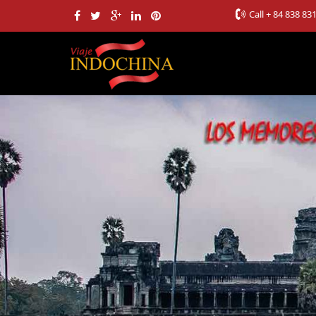
Call
+ 84 838 83