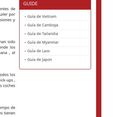
GUIDE
gentes de
iler por
Guía de Vietnam
rsiones y
Guía de Camboya
Guía de Tailandia
 han sido
Guía de Myanmar
onde los
Guía de Laos
ana , el
Guia de Japon
todos los
ick-ups ,
os coches
iempo de
es tienen