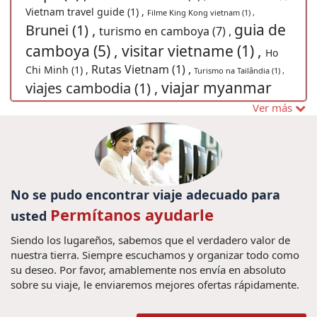
Vietnam travel guide (1) ,
Filme King Kong vietnam (1) ,
guia de
Brunei (1) ,
turismo en camboya (7) ,
camboya (5) ,
visitar vietname (1) ,
Ho
Rutas Vietnam (1) ,
Chi Minh (1) ,
Turismo na Tailândia (1) ,
viajar myanmar
viajes cambodia (1) ,
Viagem em
Ver más
(1) ,
guia de myanmar (3) ,
família no Laos (1) ,
Tour por Vietnam (8) ,
Viaje a
Descobrir o Laos (1) ,
Dicas de viagem do Vietnã (1) ,
Medida a Vietnam (18) ,
Viajes
No se pudo encontrar viaje adecuado para
privado a Tailandia (4) ,
Festival del
Permítanos ayudarle
usted
consejos para viajar a
Medio Otoño (1) ,
Siendo los lugareños, sabemos que el verdadero valor de
Vietnam (6) ,
Capital imperial de hue,
nuestra tierra. Siempre escuchamos y organizar todo como
hue, viajes hue, viajar hue, vacaciones
su deseo. Por favor, amablemente nos envía en absoluto
sobre su viaje, le enviaremos mejores ofertas rápidamente.
hue (3) ,
ferias vietname (1) ,
Guia de Viaje
Turismo no Myanmar (1)
Tailandia (1) ,