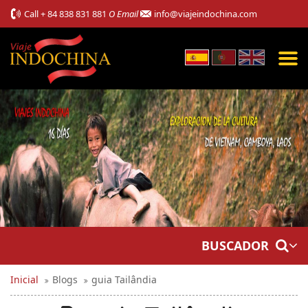
Call
+ 84 838 831 881
O Email
info@viajeindochina.com
BUSCADOR
Inicial
Blogs
guia Tailândia