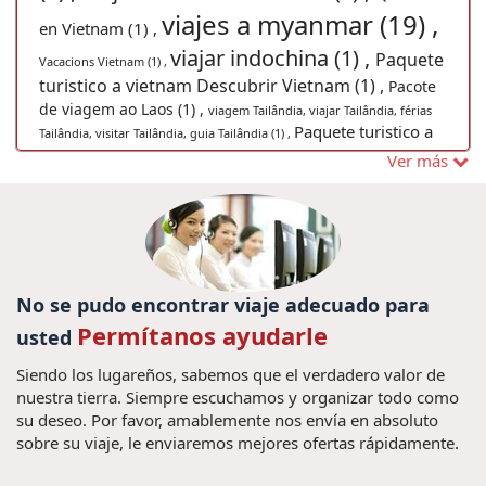
viajes a myanmar (19) ,
en Vietnam (1) ,
viajar indochina (1) ,
Paquete
Vacacions Vietnam (1) ,
turistico a vietnam Descubrir Vietnam (1) ,
Pacote
de viagem ao Laos (1) ,
viagem Tailândia, viajar Tailândia, férias
Paquete turistico a
Tailândia, visitar Tailândia, guia Tailândia (1) ,
Consejos
Ver más
Myanmar (3) ,
Viagens para Vietnã (1) ,
de viajes Vietnam (1) ,
Turismo en Tailandia (11) ,
Consejos viaje a Camboya (4) ,
Visitar
Gastronomia de Myanmar (1) ,
Sapa (1) ,
No se pudo encontrar viaje adecuado para
Viajes en familia a Laos (5) ,
visitar no Vietname
Permítanos ayudarle
Barrio antiguo de Hanoi (2) ,
usted
(1) ,
Viagem barata para Myanmar (1)
Siendo los lugareños, sabemos que el verdadero valor de
nuestra tierra. Siempre escuchamos y organizar todo como
,
Cruzeiros
Viagens ao Vietna (1) ,
Travel to Laos (1) ,
su deseo. Por favor, amablemente nos envía en absoluto
em Halong Bay (1) ,
Filme
sobre su viaje, le enviaremos mejores ofertas rápidamente.
Visitar Laos (3) ,
King Kong (1) ,
Da Nang (1) ,
angkor wat (1)