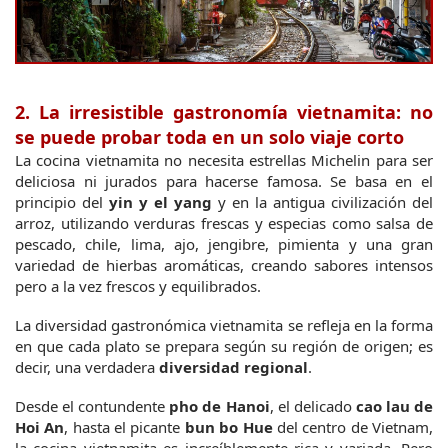
2. La irresistible gastronomía vietnamita: no 
se puede probar toda en un solo viaje corto
La cocina vietnamita no necesita estrellas Michelin para ser 
deliciosa ni jurados para hacerse famosa. Se basa en el 
principio del 
yin y el yang
 y en la antigua civilización del 
arroz, utilizando verduras frescas y especias como salsa de 
pescado, chile, lima, ajo, jengibre, pimienta y una gran 
variedad de hierbas aromáticas, creando sabores intensos 
pero a la vez frescos y equilibrados.
La diversidad gastronómica vietnamita se refleja en la forma 
en que cada plato se prepara según su región de origen; es 
decir, una verdadera 
diversidad regional
.
Desde el contundente 
pho de Hanoi
, el delicado 
cao lau de 
Hoi An
, hasta el picante 
bun bo Hue
 del centro de Vietnam, 
la cocina vietnamita es increíblemente rica y variada. Pero 