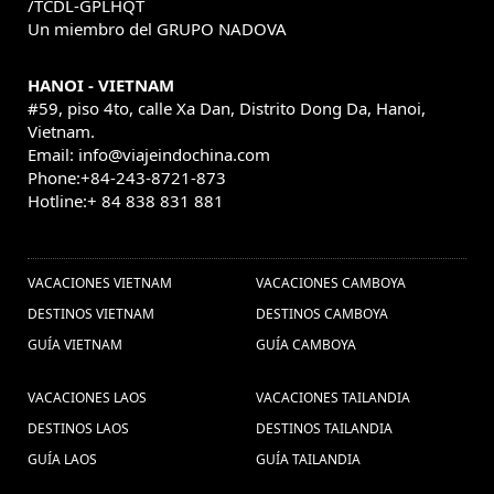
/TCDL-GPLHQT
guia de laos (1) ,
Un miembro del GRUPO NADOVA
Festival (1) ,
Promoción vietnam vacaciones (2) ,
HANOI - VIETNAM
Viajes a Ninh Binh (2) ,
Viaje a Medida a Myanmar (2) ,
#59, piso 4to, calle Xa Dan, Distrito Dong Da, Hanoi,
X
visitar hue (1) ,
Vietnam.
Comida de Camboya (3) ,
Email: info@viajeindochina.com
ferias tailandia (1) ,
guia Vietnã (1) ,
Phone:+84-243-8721-873
guia de viajes a
Hotline:+ 84 838 831 881
Tran Quoc (1) ,
OTROS PAISES
vietnam (7) ,
Hanói Grande
halong (1) ,
Viajar para Laos (1) ,
Prêmio 2020 (1) ,
Vietna
VACACIONES VIETNAM
VACACIONES CAMBOYA
Paquetes de
Transportes (1) ,
DESTINOS VIETNAM
Brunei (1) ,
DESTINOS CAMBOYA
viajes vietnam (21) ,
GUÍA VIETNAM
GUÍA CAMBOYA
Descobrir o Myanmar (1) ,
Lago de Inle (1)
Visitar Vietnam (1) ,
VACACIONES LAOS
VACACIONES TAILANDIA
,
Vacaciones en Tailandia (4) ,
Vacación en
DESTINOS LAOS
DESTINOS TAILANDIA
Ferias no Mianmar (1) ,
GUÍA LAOS
GUÍA TAILANDIA
Vietnam (1) ,