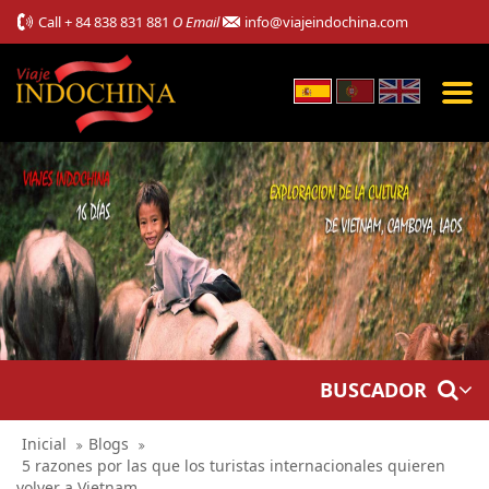
Call
+ 84 838 831 881
O Email
info@viajeindochina.com
BUSCADOR
Inicial
Blogs
5 razones por las que los turistas internacionales quieren
volver a Vietnam