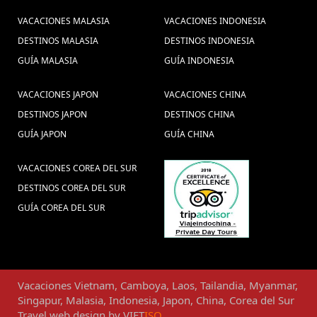
VACACIONES MALASIA
VACACIONES INDONESIA
DESTINOS MALASIA
DESTINOS INDONESIA
GUÍA MALASIA
GUÍA INDONESIA
VACACIONES JAPON
VACACIONES CHINA
DESTINOS JAPON
DESTINOS CHINA
GUÍA JAPON
GUÍA CHINA
VACACIONES COREA DEL SUR
DESTINOS COREA DEL SUR
GUÍA COREA DEL SUR
Vacaciones
Vietnam
,
Camboya
,
Laos
,
Tailandia
,
Myanmar
,
Singapur
,
Malasia
,
Indonesia
,
Japon
,
China
,
Corea del Sur
Travel web design
by
VIET
ISO