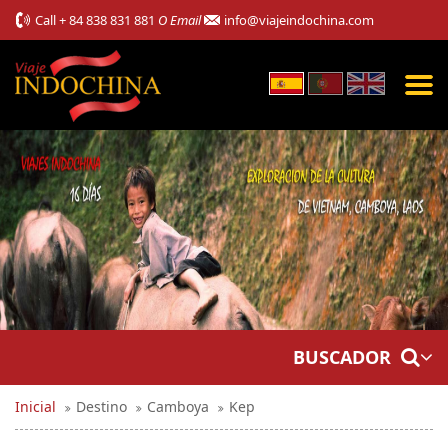
Call
+ 84 838 831 881
O Email
info@viajeindochina.com
BUSCADOR
Inicial
Destino
Camboya
Kep