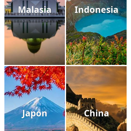
Malasia
Indonesia
Japon
China