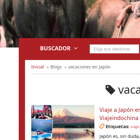
BUSCADOR
Inicial
Blogs
vacaciones en Japón
vaca
Viaje a Japón 
Viajeindochina
Etiquetas:
viaje
Japón es, sin duda