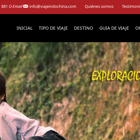
1 881
O Email
info@viajeindochina.com
Quiénes somos
Testimon
INICIAL
TIPO DE VIAJE
DESTINO
GUIA DE VIAJE
O