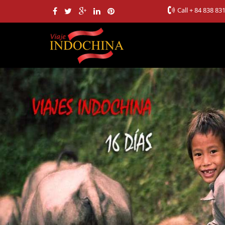
Call
+ 84 838 83