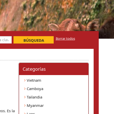
Borrar todos
BÚSQUEDA
Categorí­as
Vietnam
Camboya
Tailandia
Myanmar
os. Es la
Laos