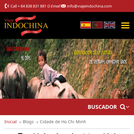
Call
+ 84 838 831 881
O Email
info@viajeindochina.com
BUSCADOR
Inicial
Blogs
Cidade de Ho Chi Minh