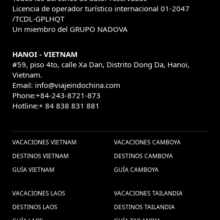
Licencia de operador turístico internacional 01-2047
iglesias en Vietnam (1)
tailandia (1) ,
/TCDL-GPLHQT
,
Un miembro del GRUPO NADOVA
viajes vietnam en grupo (1) ,
Descobrir o Vietnã (1) ,
festival vietnam (1) ,
Visitar Danang, Vietnã (1) ,
HANOI - VIETNAM
Excusiones Myanmar (5) ,
Viajes a
#59, piso 4to, calle Xa Dan, Distrito Dong Da, Hanoi,
Hanoi
Tailandia personalizados (2) ,
Vietnam.
Email: info@viajeindochina.com
comida (2) ,
viagens vietna (1) ,
Mianmar (1) ,
Phone:+84-243-8721-873
Indochina Tours (3) ,
Hotline:+ 84 838 831 881
vietnam customized
OTROS PAISES
Visados de Vietnam 2018
tours (2) ,
(1) ,
vacaciones
VACACIONES VIETNAM
viagens ao tailandia (1) ,
VACACIONES CAMBOYA
myanmar vietnam (3) ,
viaje a Japón (1) ,
Ofertas viajes
DESTINOS VIETNAM
DESTINOS CAMBOYA
Guia de Vietnam (1) ,
Excurcoes
vietnam (1) ,
GUÍA VIETNAM
GUÍA CAMBOYA
Excursiones
Mianmar (1) ,
Comida de Myanmar (1) ,
VACACIONES LAOS
VACACIONES TAILANDIA
Vietnam (22) ,
viagem vietna (1) ,
Férias em
DESTINOS LAOS
DESTINOS TAILANDIA
tet de vietnam (1) ,
Férias
Myanmar (1) ,