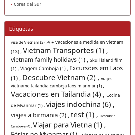
Corea del Sur
Etiquetas
4 ● Vacaciones a medida en Vietnam
visa de Vietnam (3) ,
Vietnam Transportes (1) ,
(13) ,
vietnam family holidays (1) ,
Skull island film
Excursões em Laos
Viagem Camboja (1) ,
(1) ,
Descubre Vietnam (2) ,
(1) ,
viajes
vietname tailandia camboja laos mianmar (1) ,
Vacaciones en Tailandia (4) ,
Cocina
viajes indochina (6) ,
de Myanmar (1) ,
test (1) ,
viajes a birmania (2) ,
Descubrir
Viajar para Vietna (1) ,
Camboya (4) ,
Férias no Myanmar (1) ,