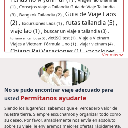
Viagem ao Mianmar
(1) ,
Consejos viaje a Tailandia Guia de Viaje Tailandia
Guia de Viaje Laos
(3) ,
Bangkok Tailandia (2) ,
(2) ,
rutas tailandia (5) ,
Excursiones Laos (1) ,
viaje lao (1) ,
buscar un viaje a tailandia (3) ,
Viaje a Vietnam
vietISO test (1) ,
turismo en camboya (7) ,
Viajes a Vietnam Fórmula Uno (1) ,
viajar vietnam (4) ,
Chiang Rai Vacaciones (1) ,
vacaciones
Ver más
Sai Gon (1) ,
Vistar Vietnam (1) ,
Vacaciones Trang An (1) ,
Viajes baratos
Descobrir o Laos (1) ,
Descobrir Camboja
Myanmar (4) ,
Capital imperial
Excusiones Laos (4) ,
(1) ,
No se pudo encontrar viaje adecuado para
de hue, hue, viajes hue, viajar
Permítanos ayudarle
usted
hue, vacaciones hue (3) ,
vacaciones
Siendo los lugareños, sabemos que el verdadero valor de
laos (18) ,
férias Vietnã (1) ,
Filme King Kong vietnam
nuestra tierra. Siempre escuchamos y organizar todo como
Vangvieng Laos (2) ,
(1) ,
Viagem para Tailândia
su deseo. Por favor, amablemente nos envía en absoluto
Viagem em família Laos (1) ,
sobre su viaje, le enviaremos mejores ofertas rápidamente.
Viajes a
(1) ,