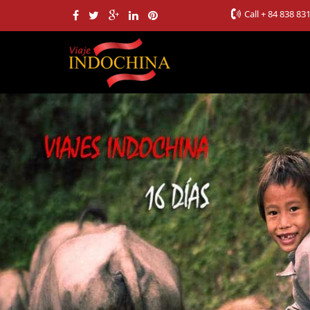
Call
+ 84 838 83