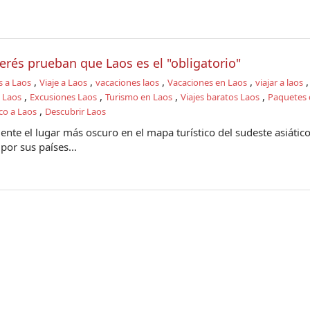
erés prueban que Laos es el "obligatorio"
,
,
,
,
s a Laos
Viaje a Laos
vacaciones laos
Vacaciones en Laos
viajar a laos
,
,
,
,
a Laos
Excusiones Laos
Turismo en Laos
Viajes baratos Laos
Paquetes d
,
co a Laos
Descubrir Laos
nte el lugar más oscuro en el mapa turístico del sudeste asiático
or sus países...