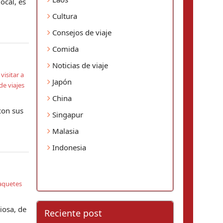
ocal, es
Cultura
Consejos de viaje
Comida
Noticias de viaje
,
visitar a
Japón
e viajes
China
con sus
Singapur
Malasia
Indonesia
aquetes
iosa, de
Reciente post