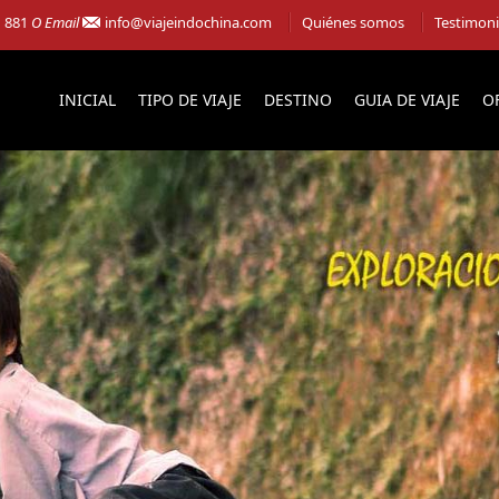
1 881
O Email
info@viajeindochina.com
Quiénes somos
Testimon
INICIAL
TIPO DE VIAJE
DESTINO
GUIA DE VIAJE
O