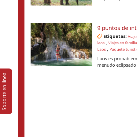
9 puntos de int
Etiquetas:
Viaje
,
laos
Viajes en famili
,
Laos
Paquete turisti
Laos es probableme
menudo eclipsado p
Soporte en lí­nea