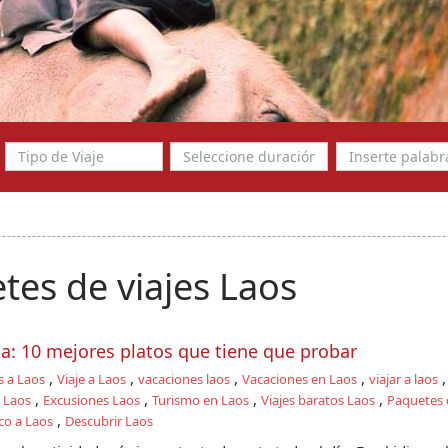
es de viajes Laos
a: 10 mejores platos que tiene que probar
,
,
,
,
s a Laos
Viaje a Laos
vacaciones laos
Vacaciones en Laos
viajar a laos
,
,
,
,
a Laos
Excusiones Laos
Turismo en Laos
Viajes baratos Laos
Paquetes d
,
co a Laos
Descubrir Laos