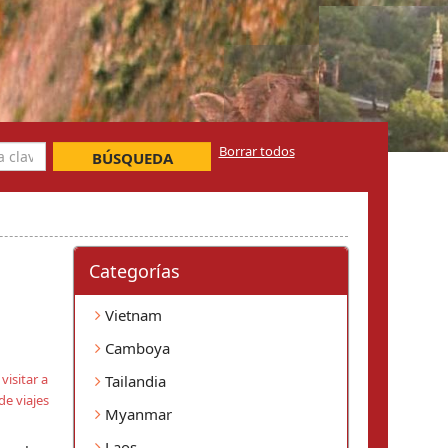
Borrar todos
BÚSQUEDA
Categorí­as
Vietnam
Camboya
,
visitar a
Tailandia
e viajes
Myanmar
Laos