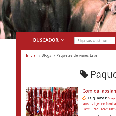
BUSCADOR
Inicial
Blogs
Paquetes de viajes Laos
Paquet
Comida laosian
Etiquetas:
Viaje
,
laos
Viajes en famili
,
Laos
Paquete turisti