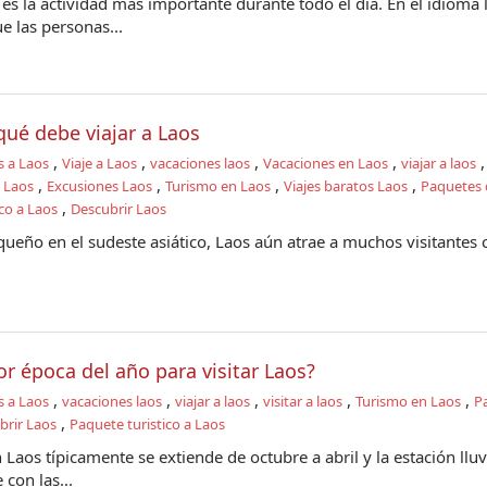
es la actividad más importante durante todo el día. En el idioma l
 las personas...
qué debe viajar a Laos
,
,
,
,
s a Laos
Viaje a Laos
vacaciones laos
Vacaciones en Laos
viajar a laos
,
,
,
,
a Laos
Excusiones Laos
Turismo en Laos
Viajes baratos Laos
Paquetes d
,
co a Laos
Descubrir Laos
queño en el sudeste asiático, Laos aún atrae a muchos visitantes 
or época del año para visitar Laos?
,
,
,
,
,
s a Laos
vacaciones laos
viajar a laos
visitar a laos
Turismo en Laos
P
,
brir Laos
Paquete turistico a Laos
 Laos típicamente se extiende de octubre a abril y la estación lluv
con las...