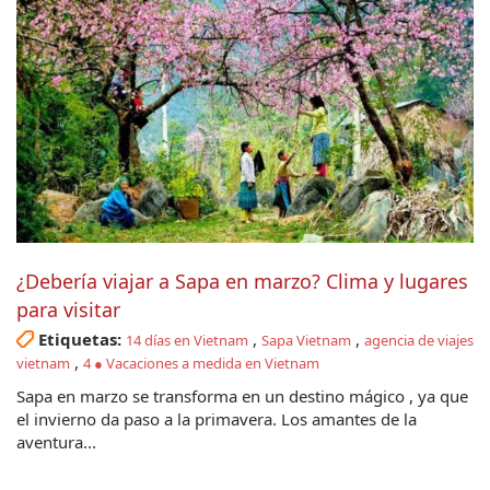
¿Debería viajar a Sapa en marzo? Clima y lugares
para visitar
Etiquetas:
,
,
14 días en Vietnam
Sapa Vietnam
agencia de viajes
,
vietnam
4 ● Vacaciones a medida en Vietnam
Sapa en marzo se transforma en un destino mágico , ya que
el invierno da paso a la primavera. Los amantes de la
aventura...