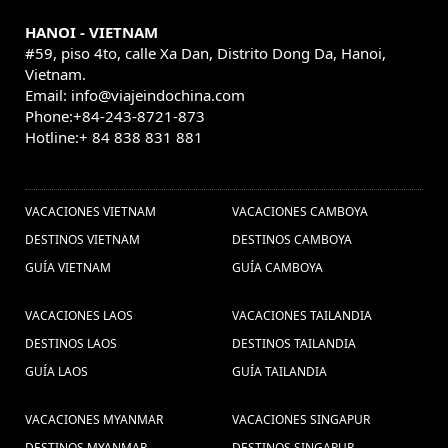
vietnamita (1) ,
testting (1) ,
Super
Vietnã (1) ,
hanoi (3) ,
HANOI - VIETNAM
promoción Vietnam Viajes (1) ,
viajes a myanmar (19)
#59, piso 4to, calle Xa Dan, Distrito Dong Da, Hanoi,
Descubrir Vietnam (26) ,
consejos de viaje a Ho
,
Vietnam.
rutas tailandia, viajes
Email: info@viajeindochina.com
Chi Minh (1) ,
Phone:+84-243-8721-873
tailandia, vacaciones tailandia,
Hotline:+ 84 838 831 881
viajar a tailandia, la playa de
OTROS PAISES
tailandia, guia de viajes
VACACIONES VIETNAM
VACACIONES CAMBOYA
indochina (2) ,
viajar a myanmar
DESTINOS VIETNAM
DESTINOS CAMBOYA
(28) ,
Que comprar en vietnam
GUÍA VIETNAM
GUÍA CAMBOYA
(1) ,
consejos para viajar a
VACACIONES LAOS
VACACIONES TAILANDIA
Vietnam (6) ,
Vietnam Gran Premio
DESTINOS LAOS
DESTINOS TAILANDIA
(1) ,
Ho Chi Minh (1) ,
Turismo no Myanmar (1) ,
GUÍA LAOS
GUÍA TAILANDIA
Phu quoc isla (1) ,
festival
Viaje a Myanmar (7) ,
VACACIONES MYANMAR
VACACIONES SINGAPUR
de vietnam (5) ,
Filme King Kong (1) ,
una semana en Camboya
Chiang Rai Vacaciones (1) ,
Viagens
(1) ,
Baia de Halong (1) ,
DESTINOS MYANMAR
DESTINOS SINGAPUR