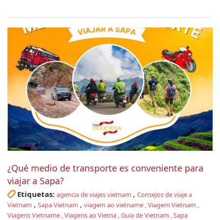
¿Qué medio de transporte es conveniente para
viajar a Sapa?
Etiquetas:
,
agencia de viajes vietnam
Consejos de viaje a
,
,
Vietnam
Sapa Vietnam
viagem ao vietname , Viagem Vietnam ,
Viagens Vietname , Viagens ao Vietna , Guia de Vietnam , Sapa