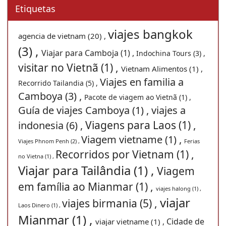
Etiquetas
viajes bangkok
agencia de vietnam (20) ,
(3) ,
Viajar para Camboja (1) ,
Indochina Tours (3) ,
visitar no Vietnã (1) ,
Vietnam Alimentos (1) ,
Viajes en familia a
Recorrido Tailandia (5) ,
Camboya (3) ,
Pacote de viagem ao Vietnã (1) ,
Guía de viajes Camboya (1) ,
viajes a
Viagens para Laos (1) ,
indonesia (6) ,
Viagem vietname (1) ,
Viajes Phnom Penh (2) ,
Ferias
Recorridos por Vietnam (1) ,
no Vietna (1) ,
Viajar para Tailândia (1) ,
Viagem
em família ao Mianmar (1) ,
viajes halong (1) ,
viajar
viajes birmania (5) ,
Laos Dinero (1) ,
Mianmar (1) ,
Cidade de
viajar vietname (1) ,