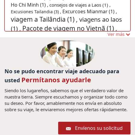
Ho Chi Minh (1) ,
consejos de viajes a Laos (1) ,
Excurcoes Mianmar (1) ,
Excusiones Tailandia (3) ,
viagem a Tailândia (1) ,
viagens ao laos
Pacote de viagem no Vietnã (1) ,
(1) ,
Ver más
Viagens ao Camboja, (1) ,
Viajes a Laos (14) ,
Viagem ao Vietnã com crianças
Bangkok Tailandia (2) ,
(1) ,
vacaciones familiares en Vietnam (4) ,
Can Tho
(1) ,
Yangon (1) ,
viajes camboya myanmar (1) ,
Férias em Camboja
7 dias en Tailandia (2) ,
iajar a Vietnam (1) ,
(1) ,
No se pudo encontrar viaje adecuado para
Los mejores lugares en Myanmar (1) ,
Viagem em
Permítanos ayudarle
usted
Lago Tonle Sap (1) ,
visitar
família Laos (1) ,
Mianmar (1) ,
buscar un viaje a
Siendo los lugareños, sabemos que el verdadero valor de
viajes laos (9) ,
nuestra tierra. Siempre escuchamos y organizar todo como
tailandia (3) ,
cultura vietname
Recorrido Vietnam (20) ,
su deseo. Por favor, amablemente nos envía en absoluto
Vietnam Transportes (1) ,
(1) ,
Visados
sobre su viaje, le enviaremos mejores ofertas rápidamente.
Año Nuevo Lunar de Vietnam
de Vietnam 2018 (1) ,
(2) ,
Dicas de viagem do
guia de viaje de vietnam (1) ,
Vietnam Gran Premio Tours
Envíenos su solicitud
Vietnã (1) ,