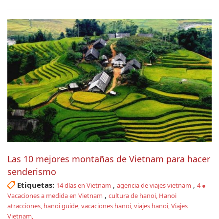
Las 10 mejores montañas de Vietnam para hacer
senderismo
Etiquetas:
,
,
14 días en Vietnam
agencia de viajes vietnam
4 ●
,
Vacaciones a medida en Vietnam
cultura de hanoi, Hanoi
atracciones, hanoi guide, vacaciones hanoi, viajes hanoi, Viajes
Vietnam,