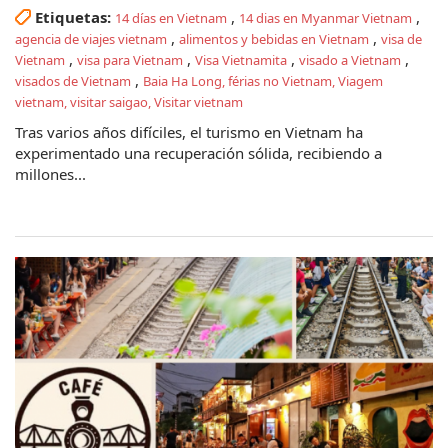
Etiquetas:
,
,
14 días en Vietnam
14 dias en Myanmar Vietnam
,
,
agencia de viajes vietnam
alimentos y bebidas en Vietnam
visa de
,
,
,
,
Vietnam
visa para Vietnam
Visa Vietnamita
visado a Vietnam
,
visados de Vietnam
Baia Ha Long, férias no Vietnam, Viagem
vietnam, visitar saigao, Visitar vietnam
Tras varios años difíciles, el turismo en Vietnam ha
experimentado una recuperación sólida, recibiendo a
millones...