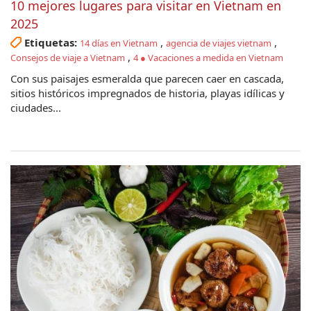
10 mejores lugares para visitar en Vietnam en
2025
Etiquetas:
,
,
14 días en Vietnam
agencia de viajes vietnam
,
Consejos de viaje a Vietnam
4 ● Vacaciones a medida en Vietnam
Con sus paisajes esmeralda que parecen caer en cascada,
sitios históricos impregnados de historia, playas idílicas y
ciudades...