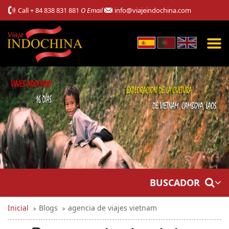
Call
+ 84 838 831 881
O Email
info@viajeindochina.com
BUSCADOR
Inicial
Blogs
agencia de viajes vietnam