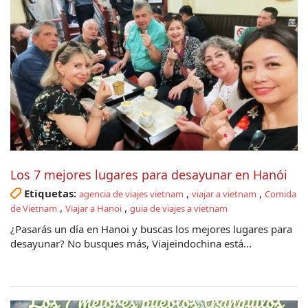
Los 7 mejores lugares para desayunar en Hanói
Etiquetas:
,
,
agencia de viajes vietnam
viajar a vietnam
Comida
,
,
de Vietnam
Viajar a Hanoi
guia de viajes a vietnam
¿Pasarás un día en Hanoi y buscas los mejores lugares para
desayunar? No busques más, Viajeindochina está...