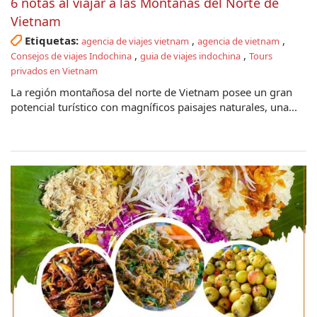
6 notas al viajar a las Montañas del Norte de
Vietnam
Etiquetas:
,
,
agencia de viajes vietnam
agencia de vietnam
,
,
Consejos de viajes Indochina
guia de viajes indochina
Tours
privados en Vietnam
La región montañosa del norte de Vietnam posee un gran
potencial turístico con magníficos paisajes naturales, una...