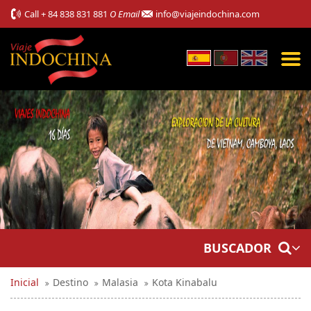
Call
+ 84 838 831 881
O Email
info@viajeindochina.com
BUSCADOR
Inicial
Destino
Malasia
Kota Kinabalu