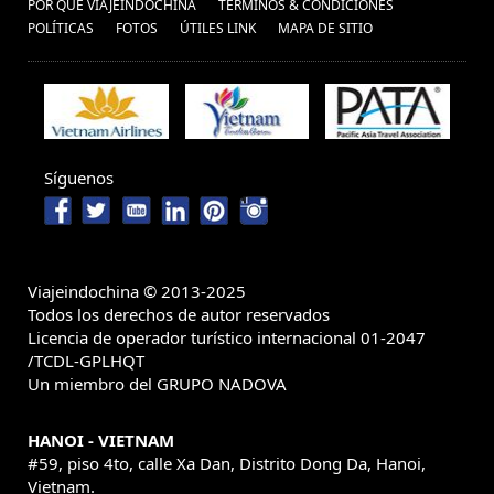
POR QUÉ VIAJEINDOCHINA
TÉRMINOS & CONDICIONES
POLÍ­TICAS
FOTOS
ÚTILES LINK
MAPA DE SITIO
Síguenos
Viajeindochina © 2013-2025
Todos los derechos de autor reservados
Licencia de operador turístico internacional 01-2047
/TCDL-GPLHQT
Un miembro del GRUPO NADOVA
HANOI - VIETNAM
#59, piso 4to, calle Xa Dan, Distrito Dong Da, Hanoi,
Vietnam.