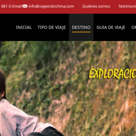
1 881
O Email
info@viajeindochina.com
Quiénes somos
Testimon
INICIAL
TIPO DE VIAJE
DESTINO
GUIA DE VIAJE
O