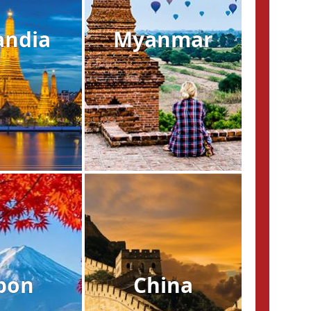
andia
Myanmar
pon
China