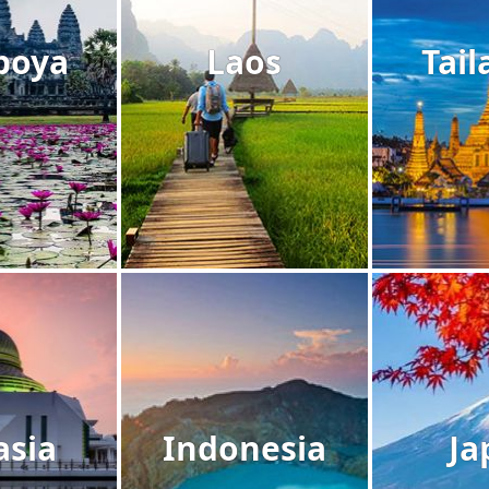
boya
Laos
Tail
asia
Indonesia
Ja