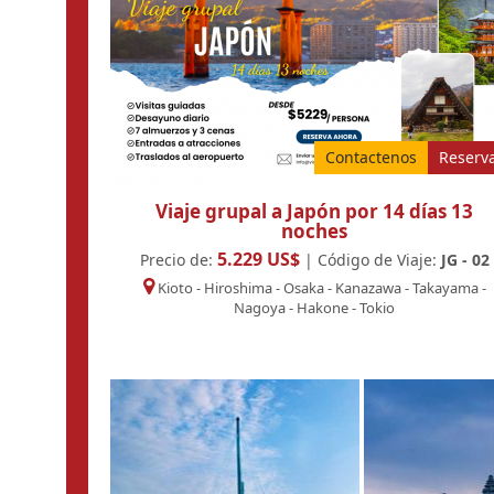
Contactenos
Reserv
Viaje grupal a Japón por 14 días 13
noches
5.229 US$
Precio de:
| Código de Viaje:
JG - 02
Kioto
-
Hiroshima
-
Osaka
-
Kanazawa
-
Takayama
-
Nagoya
-
Hakone
-
Tokio