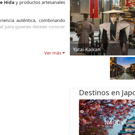
e Hida
 y productos artesanales 
Hoy, Takayama ofrece a los visitantes una experiencia auténtica, combinando 
eal para quienes desean conocer 
Kami-sannomachi
Ver más
Destinos en Jap
NAGOYA