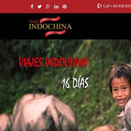
Call
+ 84 838 83