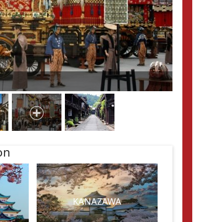
Takayam
on
KANAZAWA