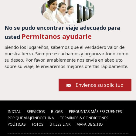
Recorrido Camboya (3) ,
visados de
,
viajes a
Vietnam (2) ,
Viagem barata para Camboja (1) ,
vietnam,vacaciones vietnam,viajes
No se pudo encontrar viaje adecuado para
viagens para
Hoian,viajar a vietnam (2) ,
Permítanos ayudarle
usted
Mianmar (1) ,
Paquete turistico a Laos (5) ,
Siendo los lugareños, sabemos que el verdadero valor de
vacaciones en Japón (1) ,
viajes
nuestra tierra. Siempre escuchamos y organizar todo como
vietname tailandia camboja laos
su deseo. Por favor, amablemente nos envía en absoluto
sobre su viaje, le enviaremos mejores ofertas rápidamente.
consejos de viajes a
mianmar (1) ,
vietnam (17) ,
vietnam festival (1) ,
guia de
Envíenos su solicitud
excursiones myanmar (4) ,
Comida
viajes indochina (3) ,
de Camboya (3) ,
Los temploe de Angkor (1) ,
cultura de
Complejo de Trang An (2) ,
indochina (1) ,
INICIAL
SERVICIOS
BLOGS
PREGUNTAS MÁS FRECUENTES
Consejos de viajes
POR QUÉ VIAJEINDOCHINA
TÉRMINOS & CONDICIONES
Indochina (8) ,
Cimeira de Hanói 2019 (1) ,
viajes
POLÍ­TICAS
FOTOS
ÚTILES LINK
MAPA DE SITIO
Quy Nhon (1) ,
a hoian (6) ,
viajes a china (1) ,