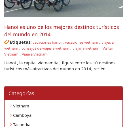
Hanoi es uno de los mejores destinos turísticos
del mundo en 2014
Etiquetas:
,
,
vacaciones hanoi
vacaciones vietnam
viajes a
,
,
,
vietnam
consejos de viajes a vietnam
viajar a vietnam
Visitar
,
Vietnam
Viaje a Vietnam
Hanoi , la capital vietnamita , figura entre los 10 destinos
turísticos más atractivos del mundo en 2014, recién...
Categorí­as
Vietnam
Camboya
Tailandia