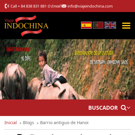
Call
+ 84 838 831 881
O Email
info@viajeindochina.com
BUSCADOR
Inicial
Blogs
Barrio antiguo de Hanoi