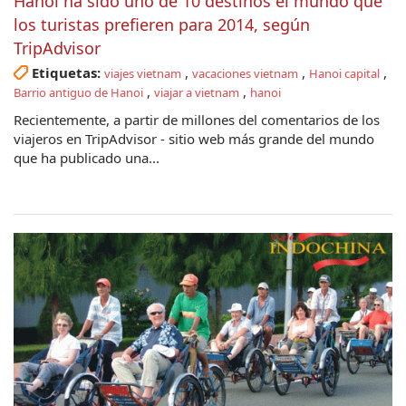
Hanoi ha sido uno de 10 destinos el mundo que
los turistas prefieren para 2014, según
TripAdvisor
Etiquetas:
,
,
,
viajes vietnam
vacaciones vietnam
Hanoi capital
,
,
Barrio antiguo de Hanoi
viajar a vietnam
hanoi
Recientemente, a partir de millones del comentarios de los
viajeros en TripAdvisor - sitio web más grande del mundo
que ha publicado una...