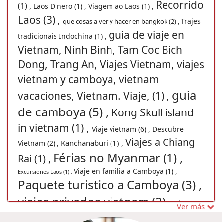
Recorrido
(1) ,
Laos Dinero (1) ,
Viagem ao Laos (1) ,
Laos (3) ,
Trajes
que cosas a ver y hacer en bangkok (2) ,
guia de viaje en
tradicionais Indochina (1) ,
Vietnam, Ninh Binh, Tam Coc Bich
Dong, Trang An, Viajes Vietnam, viajes
vietnam y camboya, vietnam
guia
vacaciones, Vietnam. Viaje, (1) ,
de camboya (5) ,
Kong Skull island
in vietnam (1) ,
Viaje vietnam (6) ,
Descubre
Viajes a Chiang
Kanchanaburi (1) ,
Vietnam (2) ,
Férias no Myanmar (1) ,
Rai (1) ,
Viaje en familia a Camboya (1) ,
Excursiones Laos (1) ,
Paquete turistico a Camboya (3) ,
viajes privados vietnam (2) ,
férias na
Ver más
Tailândia (1) ,
viagens tailandia (1) ,
Vangvieng Tours (1)