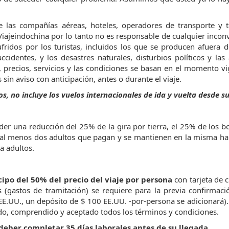
 las compañías aéreas, hoteles, operadores de transporte y t
 Viajeindochina por lo tanto no es responsable de cualquier incon
fridos por los turistas, incluidos los que se producen afuera d
dentes, y los desastres naturales, disturbios políticos y las
, precios, servicios y las condiciones se basan en el momento v
 sin aviso con anticipación, antes o durante el viaje.
, no incluye los vuelos internacionales de ida y vuelta desde su
er una reducción del 25% de la gira por tierra, el 25% de los b
al menos dos adultos que pagan y se mantienen en la misma hab
a adultos.
cipo del 50% del precio del viaje por persona
con tarjeta de c
s (gastos de tramitación) se requiere para la previa confirmac
s EE.UU., un depósito de $ 100 EE.UU. -por-persona se adicionará)
eído, comprendido y aceptado todos los
términos y condiciones.
e deber completar 35 días laborales antes de su llegada.