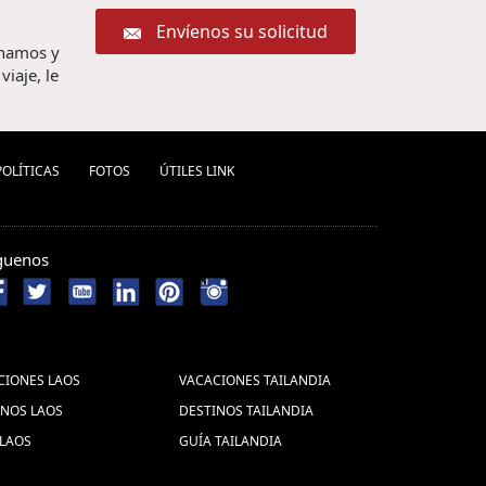
Envíenos su solicitud
chamos y
iaje, le
POLÍ­TICAS
FOTOS
ÚTILES LINK
guenos
CIONES LAOS
VACACIONES TAILANDIA
INOS LAOS
DESTINOS TAILANDIA
 LAOS
GUÍA TAILANDIA