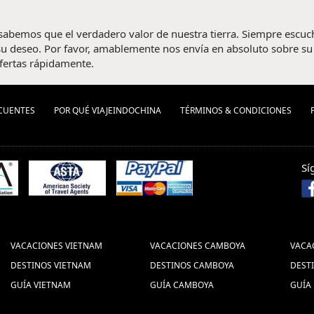
 sabemos que el verdadero valor de nuestra tierra. Siempre escu
u deseo. Por favor, amablemente nos envía en absoluto sobre su v
fertas rápidamente.
CUENTES
POR QUÉ VIAJEINDOCHINA
TÉRMINOS & CONDICIONES
Sí
VACACIONES VIETNAM
VACACIONES CAMBOYA
VACA
DESTINOS VIETNAM
DESTINOS CAMBOYA
DEST
GUÍA VIETNAM
GUÍA CAMBOYA
GUÍA