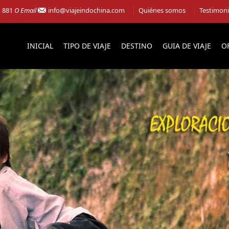
1 881
O Email
info@viajeindochina.com
Quiénes somos
Testimon
INICIAL
TIPO DE VIAJE
DESTINO
GUIA DE VIAJE
O