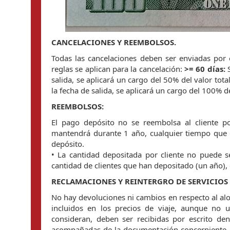
CANCELACIONES Y REEMBOLSOS.
Todas las cancelaciones deben ser enviadas por e
reglas se aplican para la cancelación:
>= 60 días:
S
salida, se aplicará un cargo del 50% del valor total
la fecha de salida, se aplicará un cargo del 100% del
REEMBOLSOS:
El pago depósito no se reembolsa al cliente por
mantendrá durante 1 año, cualquier tiempo que 
depósito.
• La cantidad depositada por cliente no puede se
cantidad de clientes que han depositado (un año), d
RECLAMACIONES Y REINTERGRO DE SERVICIOS
No hay devoluciones ni cambios en respecto al aloj
incluidos en los precios de viaje, aunque no 
consideran, deben ser recibidas por escrito de
acompañadas de la documentación concerniente. Cu