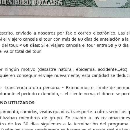
scrito, enviado a nosotros por fax o correo electrónico. Las s
i el viajero cancela el tour con más de
60
días de antelación a la
 del tour.
< 60 días:
Si el viajero cancela el tour entre
59
y
0
día 
 valor total del tour.
 ningún motivo (desastre natural, epidemia, accidente...etc),
quieren conseguir el viaje nuevamente, esta cantidad se deduc
r transferida a otra persona. • Extendimos el límite de tiemp
urante el período extendido, si el cliente no va, el dinero se per
 NO UTILIZADOS:
amiento, comidas, visitas guiadas, transporte u otros servicios 
utilizaban miembros de grupo. En cuanto a las reclamacione
ntro de los 30 días siguientes a la terminación del programa
alquier ajuste considerado se basara en el precio real de los 