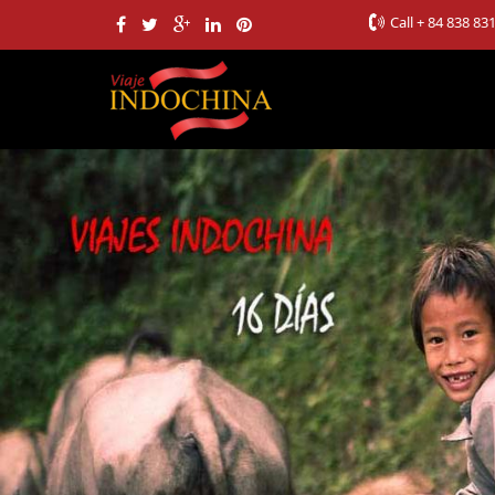
Call
+ 84 838 83