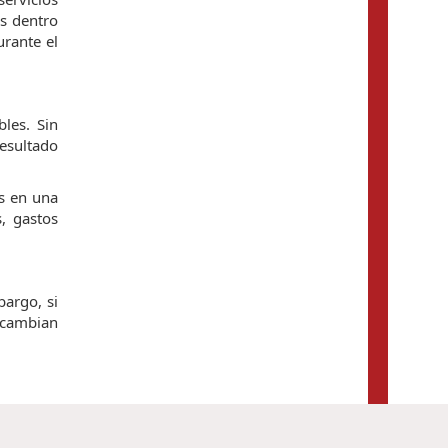
s dentro
urante el
les. Sin
esultado
os en una
s, gastos
bargo, si
 cambian