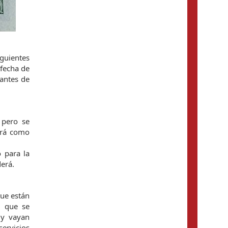
iguientes
 fecha de
antes de
 pero se
irá como
o para la
derá.
que están
s que se
 y vayan
servicios