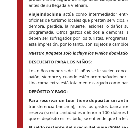
antes de su llegada a Vietnam.
Viajeindochina
actúa como intermediador entre
oficinas de turismo locales que prestan servicios.
demora, perdida, la muerte, lesiones, o daños su
programada. Otros gastos debidos a demoras, acci
deben ser sufragados por los turistas. Programas
esta impresión, por lo tanto, son sujetos a cambios
Nuestro paquete solo incluye los vuelos domésticos
DESCUENTO PARA LOS NIÑOS:
Los niños menores de 11 años se le suelen conced
avión, siempre y cuando estén acompañados por 
Una cama extra está totalmente cargada como par
DEPÓSITO Y PAGO:
Para reservar un tour tiene depositar un anti
transferencia bancaria), más los gastos bancario
reserva (si esta cantidad es inferior a 100 dólare
que el depósito es recibido, se entiende que ha l
El saldo restante del precio del viaje (50%) s