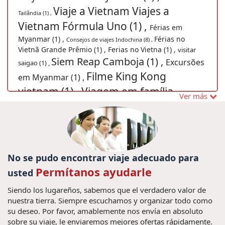
Viaje a Vietnam Viajes a
Tailândia (1) ,
Vietnam Fórmula Uno (1) ,
Férias em
Myanmar (1) ,
Férias no
Consejos de viajes Indochina (8) ,
Vietnã Grande Prêmio (1) ,
Ferias no Vietna (1) ,
visitar
Siem Reap Camboja (1) ,
Excursões
saigao (1) ,
Filme King Kong
em Myanmar (1) ,
vietnam (1) ,
Viagem em família
Ver más
Tailândia (1) ,
iajar a Vietnam (1) ,
Viajes en familia a
Viajar para Danang (1) ,
Viagem
Vietnam (27) ,
Descobrir o Vietnã
barata para Laos (1) ,
(1) ,
cosas que hacer en vietnam (3) ,
No se pudo encontrar viaje adecuado para
Pacotes de viagens Myanmar (1) ,
Permítanos ayudarle
usted
Vacaciones en indochina (1) ,
guia Vietnã (1)
Siendo los lugareños, sabemos que el verdadero valor de
Viajes Luang Prabang (2) ,
,
Guide de
nuestra tierra. Siempre escuchamos y organizar todo como
Vietnam, La playa Mui Ne, Mui Ne guide, vacaciones
su deseo. Por favor, amablemente nos envía en absoluto
Mercados
sobre su viaje, le enviaremos mejores ofertas rápidamente.