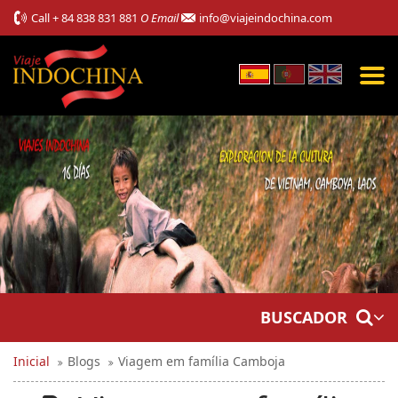
Call
+ 84 838 831 881
O Email
info@viajeindochina.com
BUSCADOR
Inicial
Blogs
Viagem em família Camboja