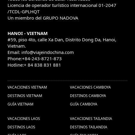
casco antiguo de Hanoi (1) ,
Licencia de operador turístico internacional 01-2047
hanoi (1) ,
/TCDL-GPLHQT
Descubrir Laos (8) ,
Vietnam Gran Premio (1) ,
Un miembro del GRUPO NADOVA
Viajes privado a Tailandia (4) ,
viajes a hanoi (5) ,
Viajar en el Sudeste asiático (1) ,
Viajes
HANOI - VIETNAM
baratos vietnam (20) ,
viajar a
#59, piso 4to, calle Xa Dan, Distrito Dong Da, Hanoi,
Vietnam.
myanmar (28) ,
viajar halong (1) ,
Año Nuevo Lunar de
Email: info@viajeindochina.com
Viajes a Vietnam en
Phone:+84-243-8721-873
Vietnam (2) ,
Hotline:+ 84 838 831 881
Vietnam Gran Premio (1) ,
guia de
OTROS PAISES
viaje vietnam (10) ,
Viaje en
Ferias no Tailandia (1) ,
viaje de familiar en
familia a Camboya (1) ,
VACACIONES VIETNAM
VACACIONES CAMBOYA
Vietnam (1) ,
Viajes en familia a
DESTINOS VIETNAM
DESTINOS CAMBOYA
Viajes
Camboya (3) ,
GUÍA VIETNAM
Descubrir Vietnam (26) ,
GUÍA CAMBOYA
Phnom Penh (2) ,
viajes a sapa (2) ,
VACACIONES LAOS
VACACIONES TAILANDIA
Rutas Vietnam (1) ,
viagens ao camboja (1) ,
DESTINOS LAOS
DESTINOS TAILANDIA
viajar vietname (1) ,
Turismo en Myanmar (10) ,