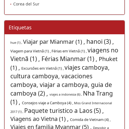
Corea del Sur
Etiquetas
hanoi (3) ,
Viajar par Mianmar (1) ,
hue (1) ,
viagens no
Viagem para Vietnã (1) ,
Férias em Vietnã (1) ,
Vietnã (1) ,
Férias Mianmar (1) ,
Phuket
viajes camboya,
(1) ,
Excursões em Vietnã (1) ,
cultura camboya, vacaciones
camboya, viajar a camboya, guia de
camboya (2) ,
Nha Trang
viajes a indonesia (6) ,
(1) ,
Consejos viaje a Camboya (4) ,
Miss Grand Internacional
Paquete turistico a Laos (5) ,
2017 (1) ,
Viagens ao Vietna (1) ,
Comida de Vietnam (4) ,
Viajes en familia Myanmar (5) ,
Descobir a