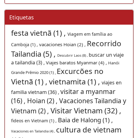
Etiquetas
festa vietnã (1) ,
Viagem em família ao
Recorrido
vacaciones Hoian (2) ,
Camboja (1) ,
Tailandia (5) ,
buscar un viaje
Descubrir Laos (8) ,
a tailandia (3) ,
Viajes baratos Myanmar (4) ,
Hanói
Excurcões no
Grande Prêmio 2020 (1) ,
Vietnã (1) ,
vietnamita (1) ,
viajes en
visitar a myanmar
familia vietnam (36) ,
(16) ,
Hoian (2) ,
Vacaciones Tailandia y
Visitar Vietnam (32) ,
Vietnam (2) ,
Baia de Halong (1) ,
fideos en Vietnam (1) ,
cultura de vietnam
Vacaciones en Tailandia (4) ,