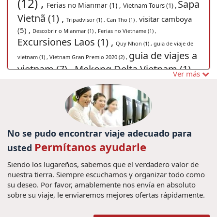
(12) ,
Sapa
Ferias no Mianmar (1) ,
Vietnam Tours (1) ,
Vietnã (1) ,
visitar camboya
Tripadvisor (1) ,
Can Tho (1) ,
(5) ,
Descobrir o Mianmar (1) ,
Ferias no Vietname (1) ,
Excursiones Laos (1) ,
Quy Nhon (1) ,
guia de viaje de
guia de viajes a
vietnam (1) ,
Vietnam Gran Premio 2020 (2) ,
vietnam (7) ,
Mekong Delta Vietnam (1) ,
Ver más
viagens
Parque Nacional de Erawan (1) ,
vietna (1) ,
Viajes a
vacaciones camboya (24) ,
Tailandia personalizados (2) ,
Viajes privado a
Myanmar (1) ,
Promoción vietnam vacaciones (2) ,
No se pudo encontrar viaje adecuado para
vacaciones myanmar (19) ,
Permítanos ayudarle
usted
noticias de viajes de vietnam (1) ,
Parque
Siendo los lugareños, sabemos que el verdadero valor de
Nacional Phong Nha – Ke Bang (1) ,
cultura de
nuestra tierra. Siempre escuchamos y organizar todo como
cultura de mianmar (1) ,
indochina (3) ,
su deseo. Por favor, amablemente nos envía en absoluto
costumbres de
sobre su viaje, le enviaremos mejores ofertas rápidamente.
viajar vietname (1) ,
vietnam (3) ,
Viajes baratos Laos (3) ,