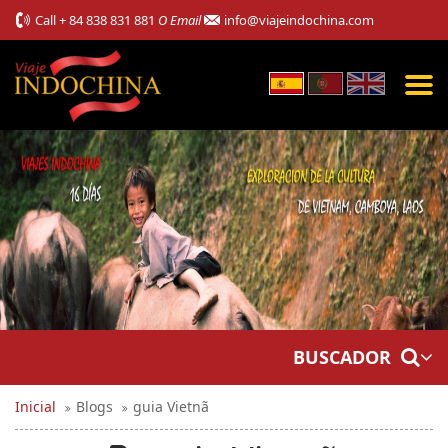
Call
+ 84 838 831 881
O Email
info@viajeindochina.com
BUSCADOR
Inicial
Blogs
guia Vietnã