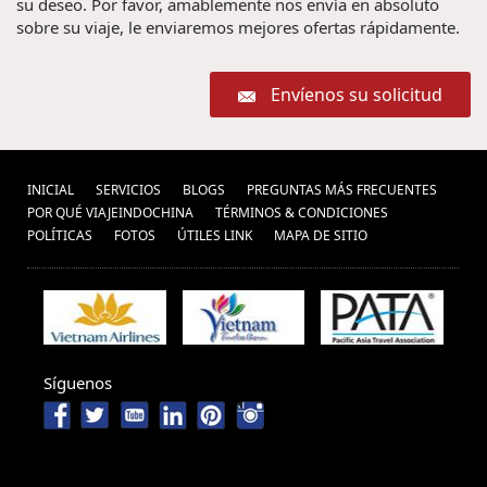
su deseo. Por favor, amablemente nos envía en absoluto
sobre su viaje, le enviaremos mejores ofertas rápidamente.
Envíenos su solicitud
INICIAL
SERVICIOS
BLOGS
PREGUNTAS MÁS FRECUENTES
POR QUÉ VIAJEINDOCHINA
TÉRMINOS & CONDICIONES
POLÍ­TICAS
FOTOS
ÚTILES LINK
MAPA DE SITIO
Síguenos