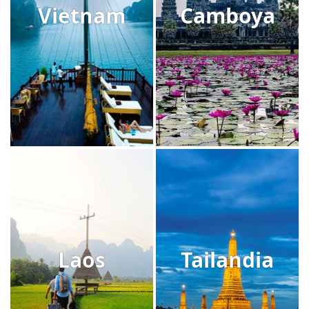
Vietnam
Camboya
Laos
Tailandia