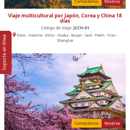
Contactenos
Reserva
Viaje multicultural por Japón, Corea y China 18
días
Código de Viaje:
JCCH-01
Tokio
-
Hakone
-
Kioto
-
Osaka
-
Busan
-
Seúl
-
Pekín
-
Xi'an
-
Soporte en lí­nea
Shanghai
Contactenos
Reserva