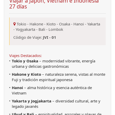
Viajar a Japón, Vietnam e Indonesia
27 días
Tokio
-
Hakone
-
Kioto
-
Osaka
-
Hanoi
-
Yakarta
-
Yogyakarta
-
Bali
-
Lombok
Código de Viaje:
JVI - 01
Viajes Destacados:
Tokio y Osaka
– modernidad vibrante, energía
urbana y delicias gastronómicas
Hakone y Kioto
– naturaleza serena, vistas al monte
Fuji y tradición espiritual japonesa
Hanoi
– alma histórica y esencia auténtica de
Vietnam
Yakarta y Jogjakarta
– diversidad cultural, arte y
legado javanés
Ubud y Bali
– espiritualidad, arrozales y playas de