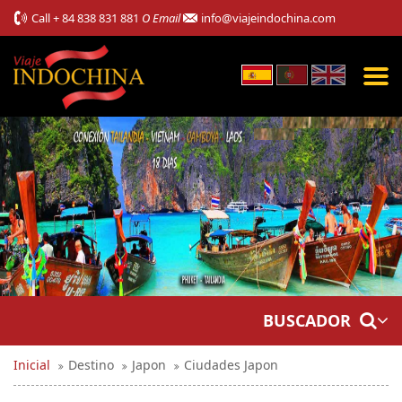
Call
+ 84 838 831 881
O Email
info@viajeindochina.com
BUSCADOR
Inicial
Destino
Japon
Ciudades Japon