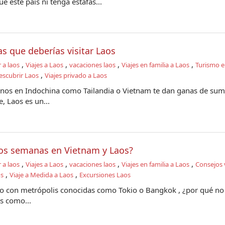
ue este país ni tenga estafas...
as que deberías visitar Laos
,
,
,
,
r a laos
Viajes a Laos
vacaciones laos
Viajes en familia a Laos
Turismo e
,
escubrir Laos
Viajes privado a Laos
cinos en Indochina como Tailandia o Vietnam te dan ganas de sum
e, Laos es un...
os semanas en Vietnam y Laos?
,
,
,
,
r a laos
Viajes a Laos
vacaciones laos
Viajes en familia a Laos
Consejos v
,
,
os
Viaje a Medida a Laos
Excursiones Laos
ado con metrópolis conocidas como Tokio o Bangkok , ¿por qué no
es como...