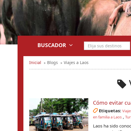
BUSCADOR
Inicial
Blogs
Viajes a Laos
Cómo evitar cua
Etiquetas:
Viaje
,
en familia a Laos
Tur
Laos ha sido cono