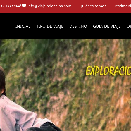
1 881
O Email
info@viajeindochina.com
Quiénes somos
Testimon
INICIAL
TIPO DE VIAJE
DESTINO
GUIA DE VIAJE
O