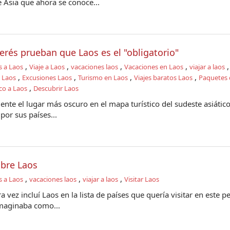
 Asia que ahora se conoce...
erés prueban que Laos es el "obligatorio"
,
,
,
,
s a Laos
Viaje a Laos
vacaciones laos
Vacaciones en Laos
viajar a laos
,
,
,
,
a Laos
Excusiones Laos
Turismo en Laos
Viajes baratos Laos
Paquetes d
,
co a Laos
Descubrir Laos
nte el lugar más oscuro en el mapa turístico del sudeste asiático
or sus países...
bre Laos
,
,
,
s a Laos
vacaciones laos
viajar a laos
Visitar Laos
vez incluí Laos en la lista de países que quería visitar en este pe
imaginaba como...