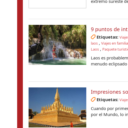
extremo sureste de
9 puntos de int
Etiquetas:
Viaje
,
laos
Viajes en famili
,
Laos
Paquete turisti
Laos es probableme
menudo eclipsado p
Impresiones so
Etiquetas:
Viaje
Cuando por primera 
por el Mundo, lo 