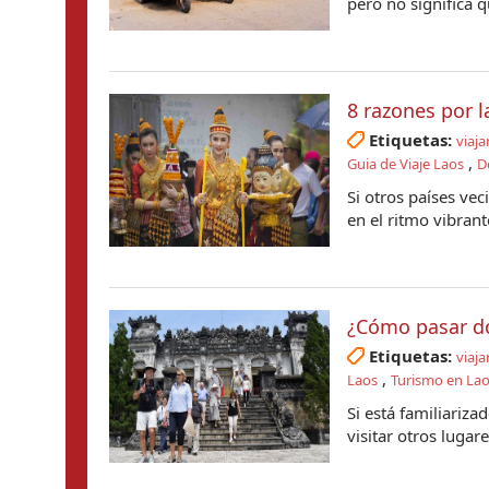
pero no significa q
8 razones por l
Etiquetas:
viaja
,
Guia de Viaje Laos
D
Si otros países ve
en el ritmo vibrant
¿Cómo pasar d
Etiquetas:
viaja
,
Laos
Turismo en La
Si está familiariz
visitar otros lugar