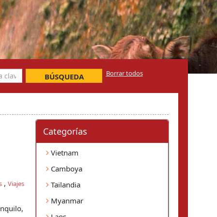
Borrar todos
BÚSQUEDA
Categorí­as
Vietnam
Camboya
,
s
Viajes
Tailandia
Myanmar
nquilo,
Laos