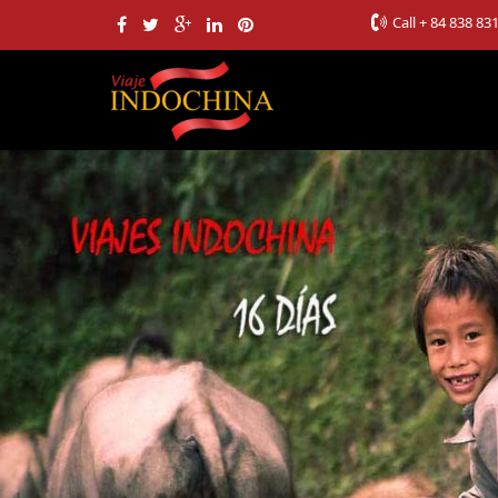
Call
+ 84 838 83