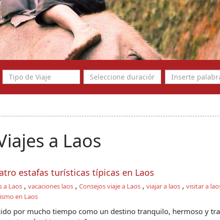
Viajes a Laos
tro estafas turísticas típicas en Laos
,
,
,
,
s a Laos
vacaciones laos
Consejos viaje a Laos
viajar a laos
visitar a lao
ismo en Laos
cido por mucho tiempo como un destino tranquilo, hermoso y tra