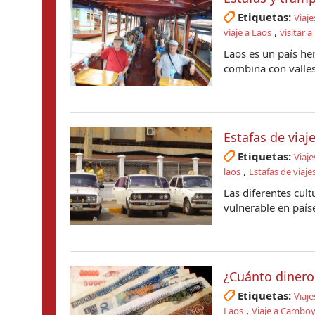
Etiquetas:
Viaje
,
viaje a Laos
visitar a
Laos es un país he
combina con valles 
Estafas de via
Etiquetas:
Viaje
,
laos
Estafas de viaje
Las diferentes cul
vulnerable en país
¿Cuánto dinero 
Etiquetas:
Viaje
,
Laos
Viaje a Cambo