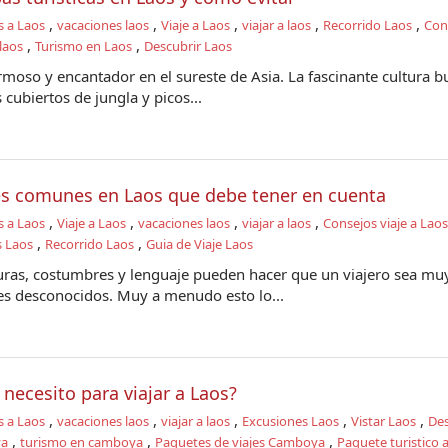
,
,
,
,
,
s a Laos
vacaciones laos
Viaje a Laos
viajar a laos
Recorrido Laos
Con
,
,
 laos
Turismo en Laos
Descubrir Laos
rmoso y encantador en el sureste de Asia. La fascinante cultura b
cubiertos de jungla y picos...
jes comunes en Laos que debe tener en cuenta
,
,
,
,
s a Laos
Viaje a Laos
vacaciones laos
viajar a laos
Consejos viaje a Laos
,
,
s Laos
Recorrido Laos
Guia de Viaje Laos
turas, costumbres y lenguaje pueden hacer que un viajero sea mu
es desconocidos. Muy a menudo esto lo...
necesito para viajar a Laos?
,
,
,
,
,
s a Laos
vacaciones laos
viajar a laos
Excusiones Laos
Vistar Laos
Des
,
,
,
ya
turismo en camboya
Paquetes de viajes Camboya
Paquete turistico 