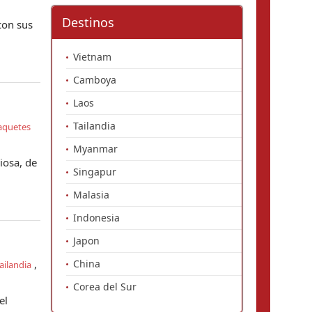
Destinos
con sus
Vietnam
Camboya
Laos
Tailandia
aquetes
Myanmar
iosa, de
Singapur
Malasia
Indonesia
Japon
,
China
tailandia
Corea del Sur
el