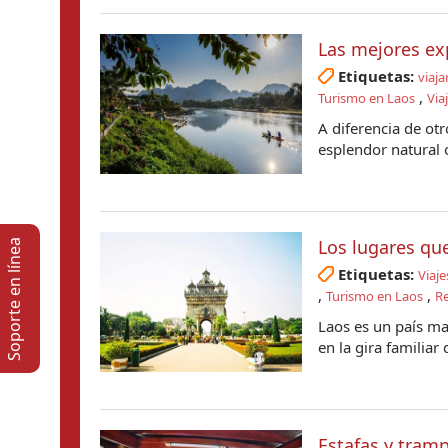
Las mejores ex
Etiquetas:
viaja
,
Turismo en Laos
Via
A diferencia de ot
esplendor natural o
Los lugares que
Soporte en lí­nea
Etiquetas:
Viaje
,
,
Turismo en Laos
Re
Laos es un país mar
en la gira familiar
Estafas y tramp