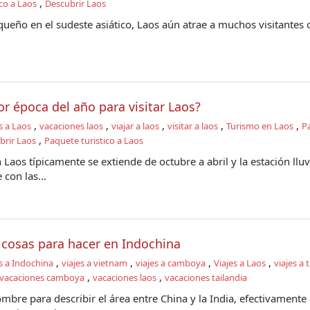
,
co a Laos
Descubrir Laos
queño en el sudeste asiático, Laos aún atrae a muchos visitantes 
or época del año para visitar Laos?
,
,
,
,
,
s a Laos
vacaciones laos
viajar a laos
visitar a laos
Turismo en Laos
P
,
brir Laos
Paquete turistico a Laos
 Laos típicamente se extiende de octubre a abril y la estación lluv
con las...
 cosas para hacer en Indochina
,
,
,
,
s a Indochina
viajes a vietnam
viajes a camboya
Viajes a Laos
viajes a 
,
,
vacaciones camboya
vacaciones laos
vacaciones tailandia
bre para describir el área entre China y la India, efectivamente 