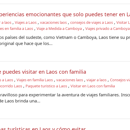
periencias emocionantes que solo puedes tener en L
,
,
,
,
r a laos
Viajes a Laos
vacaciones laos
consejos de viajes a Laos
Visitar 
,
,
jes en familia a Laos
Viaje a Medida a Camboya
Viajes privado a Camboya
ros países del sudeste, como Vietnam o Camboya, Laos tiene su p
riginal que hace que los...
 puedes visitar en Laos con familia
,
,
,
,
s a Laos
Viajes en familia Laos
vacaciones laos
viajar a laos
Consejos vi
,
,
corrido Laos
Paquete turistico a Laos
Visitar en Laos con familia
avilloso para experimentar la aventura de viajes familiares. Inscr
 de Laos brinda una...
as turísticas en Laos y cómo evitar