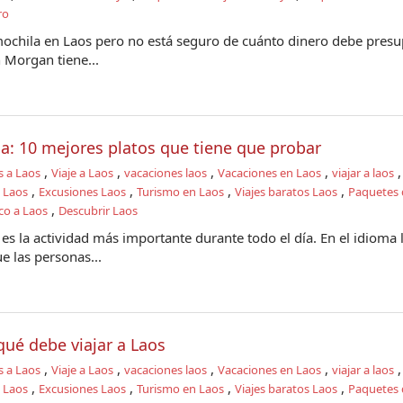
ro
mochila en Laos pero no está seguro de cuánto dinero debe presu
 Morgan tiene...
a: 10 mejores platos que tiene que probar
,
,
,
,
s a Laos
Viaje a Laos
vacaciones laos
Vacaciones en Laos
viajar a laos
,
,
,
,
a Laos
Excusiones Laos
Turismo en Laos
Viajes baratos Laos
Paquetes d
,
co a Laos
Descubrir Laos
es la actividad más importante durante todo el día. En el idioma l
 las personas...
qué debe viajar a Laos
,
,
,
,
s a Laos
Viaje a Laos
vacaciones laos
Vacaciones en Laos
viajar a laos
,
,
,
,
a Laos
Excusiones Laos
Turismo en Laos
Viajes baratos Laos
Paquetes d