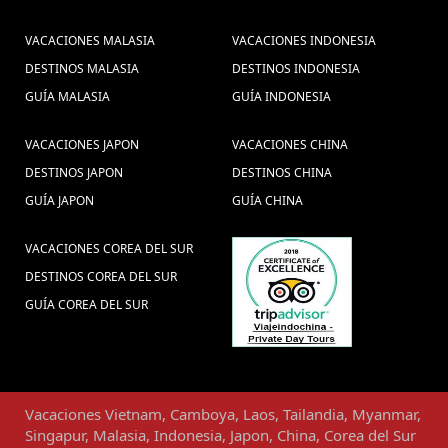
VACACIONES MALASIA
VACACIONES INDONESIA
DESTINOS MALASIA
DESTINOS INDONESIA
GUÍA MALASIA
GUÍA INDONESIA
VACACIONES JAPON
VACACIONES CHINA
DESTINOS JAPON
DESTINOS CHINA
GUÍA JAPON
GUÍA CHINA
VACACIONES COREA DEL SUR
DESTINOS COREA DEL SUR
GUÍA COREA DEL SUR
Vacaciones
Vietnam
,
Camboya
,
Laos
,
Tailandia
,
Myanmar
,
Singapur
,
Malasia
,
Indonesia
,
Japon
,
China
,
Corea del Sur