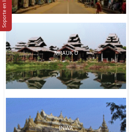
Soporte en lí­nea
MRAUK U
INWA