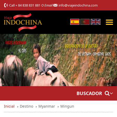
Call
+ 84 838 831 881
O Email
info@viajeindochina.com
BUSCADOR
Inicial
Destino
Myanmar
Mingun