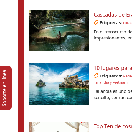
Cascadas de Er
Etiquetas:
rutas
En el transcurso de
impresionantes, ent
10 lugares para
Soporte en lí­nea
Etiquetas:
vacac
Tailandia y Vietnam
Tailandia es uno de
sencillo, comunicar
Top Ten de cos