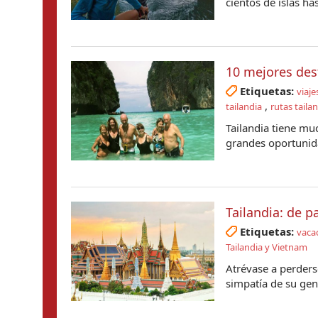
cientos de islas has
10 mejores dest
Etiquetas:
viaje
,
tailandia
rutas taila
Tailandia tiene mu
grandes oportunida
Tailandia: de p
Etiquetas:
vacac
Tailandia y Vietnam
Atrévase a perderse
simpatía de su gen