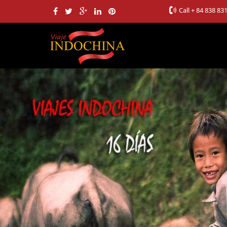
Call
+ 84 838 83