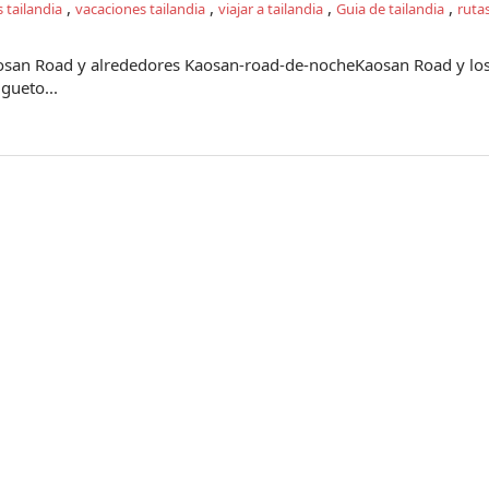
,
,
,
,
s tailandia
vacaciones tailandia
viajar a tailandia
Guia de tailandia
rutas
aosan Road y alrededores Kaosan-road-de-nocheKaosan Road y lo
gueto...