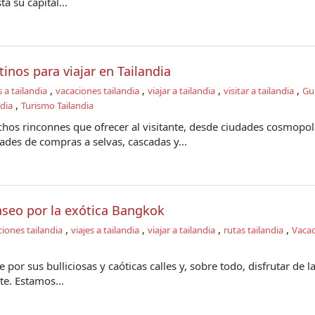
ta su capital...
inos para viajar en Tailandia
,
,
,
,
s a tailandia
vacaciones tailandia
viajar a tailandia
visitar a tailandia
Gu
,
ndia
Turismo Tailandia
chos rinconnes que ofrecer al visitante, desde ciudades cosmopol
des de compras a selvas, cascadas y...
aseo por la exótica Bangkok
,
,
,
,
iones tailandia
viajes a tailandia
viajar a tailandia
rutas tailandia
Vacac
 por sus bulliciosas y caóticas calles y, sobre todo, disfrutar de l
te. Estamos...