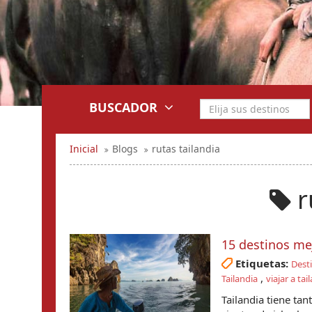
BUSCADOR
Inicial
Blogs
rutas tailandia
r
15 destinos me
Etiquetas:
Desti
,
Tailandia
viajar a tai
Tailandia tiene tan