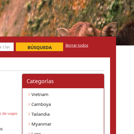
Borrar todos
BÚSQUEDA
Categorí­as
Vietnam
Camboya
 de viajes
Tailandia
Myanmar
us
Laos