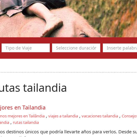
utas tailandia
jores en Tailandia
,
,
,
nos mejores en Tailândia
viajes a tailandia
vacaciones tailandia
Consejos
,
landia
rutas tailandia
tos destinos únicos que podría llevarte años para verlos. Desde s