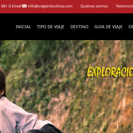
1 881
O Email
info@viajeindochina.com
Quiénes somos
Testimon
INICIAL
TIPO DE VIAJE
DESTINO
GUIA DE VIAJE
O