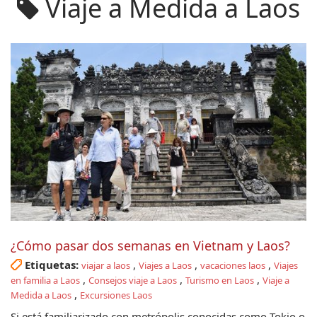
Viaje a Medida a Laos
¿Cómo pasar dos semanas en Vietnam y Laos?
Etiquetas:
,
,
,
viajar a laos
Viajes a Laos
vacaciones laos
Viajes
,
,
,
en familia a Laos
Consejos viaje a Laos
Turismo en Laos
Viaje a
,
Medida a Laos
Excursiones Laos
Si está familiarizado con metrópolis conocidas como Tokio o