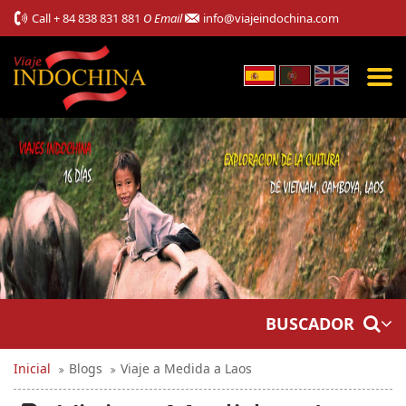
Call
+ 84 838 831 881
O Email
info@viajeindochina.com
BUSCADOR
Inicial
Blogs
Viaje a Medida a Laos