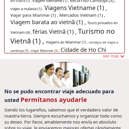
Recorrido Camboya (3) ,
Viagem vietname (1) ,
em Vietnã (1) ,
Viagens Vietname (1) ,
viajes a malasia (1) ,
Mercados Vietnam (1) ,
Viajar para Mianmar (1) ,
Viagem barata ao vietnã (1) ,
Tours privados en
Turismo no
férias Vietnã (1) ,
Vietnam (4) ,
Vietnã (1) ,
Viagens ao Mianmar (1) ,
consejos de viajes a
Cidade de Ho Chi
camboya (7) ,
viajar Mianmar (1) ,
Ver más
Minh (1) ,
Visitar Vietnam (1) ,
Saigon (1) ,
Viajar
Vacaciones a medida en
Yangon (1) ,
Vietnam (1) ,
Viajes a Chiang Mai (1) ,
guia de vietname (1) ,
Cocina de
No se pudo encontrar viaje adecuado para
Myanmar (1) ,
Pacotes de viagens Laos (1) ,
Permítanos ayudarle
usted
Viagens para
Vacaciones Vietnam Fórmula Uno 2020 (1) ,
viajes a vietnam (129) ,
Myanmar (1) ,
viagem
Siendo los lugareños, sabemos que el verdadero valor de
visitar hanoi (1) ,
Mianmar (1) ,
Descubrir Camboya (4) ,
nuestra tierra. Siempre escuchamos y organizar todo como
estafas viaje myanmar (1) ,
Ferias no Tailandia (1) ,
su deseo. Por favor, amablemente nos envía en absoluto
sobre su viaje, le enviaremos mejores ofertas rápidamente.
Cruzeiros em Halong Bay (1) ,
Super promoción Vietnam Viajes (1) ,