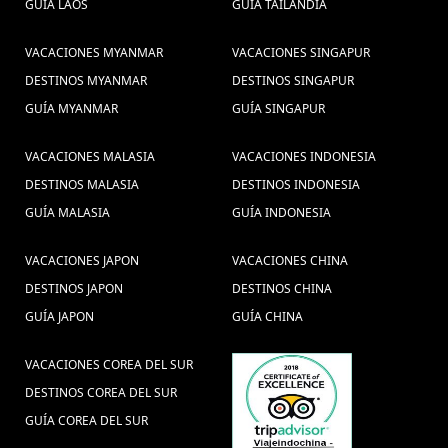
GUÍA LAOS
GUÍA TAILANDIA
Mekong Delta Vietnam (1) ,
guia de
viajes (2) ,
visitar Tailândia
Viajar a hoian (3) ,
VACACIONES MYANMAR
VACACIONES SINGAPUR
viajar a camboya (21) ,
(4) ,
Recorrido Laos
DESTINOS MYANMAR
DESTINOS SINGAPUR
alimentos y
(3) ,
viajar a a tailandia (1) ,
GUÍA MYANMAR
GUÍA SINGAPUR
bebidas en Vietnam (4) ,
viajar
VACACIONES MALASIA
VACACIONES INDONESIA
Vacación familiar de
Camboja (1) ,
DESTINOS MALASIA
DESTINOS INDONESIA
Férias
Vietnam (2) ,
Viaje a Vietnam (49) ,
GUÍA MALASIA
GUÍA INDONESIA
Myanmar (1) ,
Consejos viaje a Myanmar (6) ,
Turismo no Camboja, Viagem
VACACIONES JAPON
VACACIONES CHINA
DESTINOS JAPON
DESTINOS CHINA
barata ao Camboja, Pacotes de
GUÍA JAPON
GUÍA CHINA
viagens Camboja, Pacote de
viagem ao Camboja, Descubrir o
VACACIONES COREA DEL SUR
DESTINOS COREA DEL SUR
Camboja (1) ,
Recorrido Myanmar
GUÍA COREA DEL SUR
(4) ,
Viaje a Medida a Tailandia (5) ,
Mercados Hanoi (1) ,