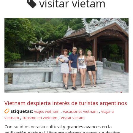
visitar vietam
Vietnam despierta interés de turistas argentinos
Etiquetas:
,
,
viajes vietnam
vacaciones vietnam
viajar a
,
,
vietnam
turismo en vietnam
visitar vietam
Con su idiosincrasia cultural y grandes avances en la
edificación nacional, Vietnam sobresale como un destino