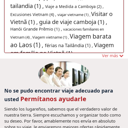
tailandia (1) ,
Viaje a Medida a Camboya (2) ,
Visitar o
Excusiones Vietnam (4) ,
viajar vietname (1) ,
Vietnã (1) ,
guia de viaje camboja (1) ,
Hanói Grande Prêmio (1) ,
vacaciones familiares en
Viagem barata
Vietnam (4) ,
Viagem vietname (1) ,
ao Laos (1) ,
Viagem
férias na Tailândia (1) ,
em família no Vietnã (1) ,
excursiones myanmar (4) ,
Ver más
Trajes tradicionais tailandia (1) ,
super ofertas de
VIAJEINDOCHINA (1) ,
ciudad de Ho Chi Minh (4) ,
Pacotes de viagens Mianmar (1) ,
Hanoi capital (4) ,
Turismo na
Excursões Vietnã (1) ,
Vacaciones Trang An (1) ,
Tailândia (1) ,
No se pudo encontrar viaje adecuado para
Viajes
en familia Myanmar (5) ,
fideos en Vietnam (1) ,
Permítanos ayudarle
usted
Excursiones Laos (1) ,
visitar no Vietnã (1) ,
Siendo los lugareños, sabemos que el verdadero valor de
Viajes a Tailandia personalizados (2) ,
nuestra tierra. Siempre escuchamos y organizar todo como
Singapura (1) ,
casco antiguo de Hanoi
Sai Gon (1) ,
su deseo. Por favor, amablemente nos envía en absoluto
(1) ,
Vacaciones Luang Prabang (2) ,
playas de vietnam (1) ,
guia de
sobre su viaje, le enviaremos mejores ofertas rápidamente.