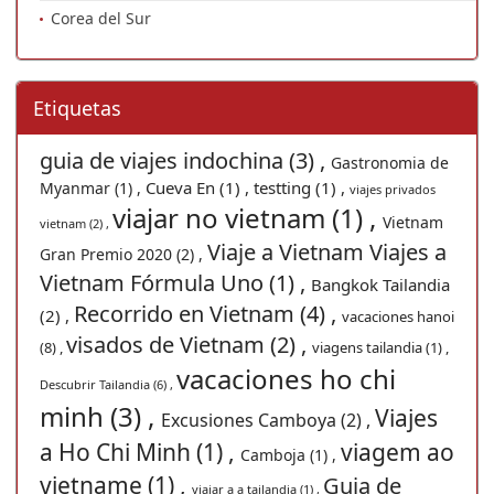
Corea del Sur
Etiquetas
guia de viajes indochina (3) ,
Gastronomia de
Cueva En (1) ,
testting (1) ,
Myanmar (1) ,
viajes privados
viajar no vietnam (1) ,
Vietnam
vietnam (2) ,
Viaje a Vietnam Viajes a
Gran Premio 2020 (2) ,
Vietnam Fórmula Uno (1) ,
Bangkok Tailandia
Recorrido en Vietnam (4) ,
(2) ,
vacaciones hanoi
visados de Vietnam (2) ,
(8) ,
viagens tailandia (1) ,
vacaciones ho chi
Descubrir Tailandia (6) ,
minh (3) ,
Viajes
Excusiones Camboya (2) ,
a Ho Chi Minh (1) ,
viagem ao
Camboja (1) ,
vietname (1) ,
Guia de
viajar a a tailandia (1) ,