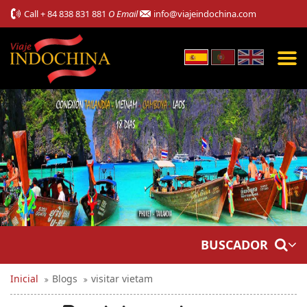
Call
+ 84 838 831 881
O Email
info@viajeindochina.com
BUSCADOR
Inicial
Blogs
visitar vietam