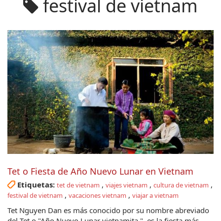
festival de vietnam
Tet o Fiesta de Año Nuevo Lunar en Vietnam
Etiquetas:
,
,
,
tet de vietnam
viajes vietnam
cultura de vietnam
,
,
festival de vietnam
vacaciones vietnam
viajar a vietnam
Tet Nguyen Dan es más conocido por su nombre abreviado
del Tet o "Año Nuevo Lunar vietnamita ", es la fiesta más...