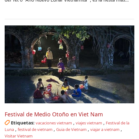
Festival de Medio Otoño en Viet Nam
Etiquetas:
,
,
vacaciones vietnam
viajes vietnam
Festival de la
,
,
,
,
Luna
festival de vietnam
Guia de Vietnam
viajar a vietnam
Visitar Vietnam