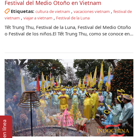
Festival del Medio Otoño en Vietnam
Etiquetas:
,
,
cultura de vietnam
vacaciones vietnam
festival de
,
,
vietnam
viajar a vietnam
Festival de la Luna
Tết Trung Thu, Festival de la Luna, Festival del Medio Otoño
o Festival de los niños.El Tết Trung Thu, como se conoce en...