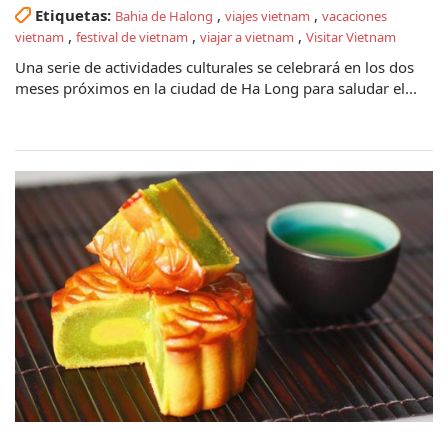
Etiquetas:
,
,
Bahia de Halong
viajes vietnam
vacaciones
,
,
,
vietnam
festival de vietnam
viajar a vietnam
Visitar Vietnam
Una serie de actividades culturales se celebrará en los dos
meses próximos en la ciudad de Ha Long para saludar el...