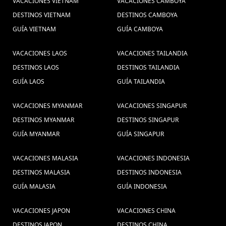
Tailândia, Visitar à Tailândia,
VACACIONES VIETNAM
VACACIONES CAMBOYA
Viagem em família Tailândia,
DESTINOS VIETNAM
DESTINOS CAMBOYA
GUÍA VIETNAM
GUÍA CAMBOYA
Excurcoes Tailândia, Turismo na
Tailândia, Viagem barata à
VACACIONES LAOS
VACACIONES TAILANDIA
Tailândia, Pacotes de viag (1) ,
DESTINOS LAOS
DESTINOS TAILANDIA
GUÍA LAOS
GUÍA TAILANDIA
Consejos de viajes
Excurcões na Tailândia (1) ,
Vietnam (1) ,
Indonésia (1) ,
Viajar a Mianmar (1) ,
VACACIONES MYANMAR
VACACIONES SINGAPUR
guia
Tripadvisor (1) ,
experiencia de viaje (1) ,
DESTINOS MYANMAR
DESTINOS SINGAPUR
Camboja (1) ,
Viajes en familia
GUÍA MYANMAR
GUÍA SINGAPUR
Laos (1) ,
a Laos (5) ,
vacaciones sapa (1) ,
Laos
Quy Nhon (1) ,
VACACIONES MALASIA
VACACIONES INDONESIA
Trips (1) ,
Guia de viajes vietnam e indochina (3) ,
DESTINOS MALASIA
guia de laos (3) ,
DESTINOS INDONESIA
vacaciones birmania (6) ,
GUÍA MALASIA
GUÍA INDONESIA
Viajes a Vietnam Viaje a Vietnam
(1) ,
Guia de
VACACIONES JAPON
VACACIONES CHINA
Pacotes de viagens Mianmar (1) ,
DESTINOS JAPON
DESTINOS CHINA