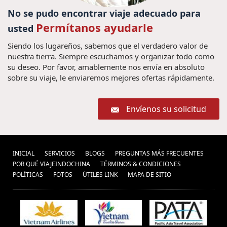
Viaja ao Laos, Visitar o Laos,
No se pudo encontrar viaje adecuado para
Permítanos ayudarle
usted
Viagem em família Laos,
Siendo los lugareños, sabemos que el verdadero valor de
Excurcoes Laos, Turismo no
nuestra tierra. Siempre escuchamos y organizar todo como
Laos, Viagem barata ao Laos,
su deseo. Por favor, amablemente nos envía en absoluto
sobre su viaje, le enviaremos mejores ofertas rápidamente.
Pacotes de viagens Laos, Pacote
de viagem ao Laos, Descubrir o
Envíenos su solicitud
Laos, (1) ,
Fruta de Vietnam (1) ,
consejos para viajar
Viagem para Vietnã
a Vietnam (6) ,
Viaje en familia a Tailandia (1) ,
Viajes a Chiang Rai (1) ,
(1) ,
visitar a myanmar (16)
INICIAL
SERVICIOS
BLOGS
PREGUNTAS MÁS FRECUENTES
Hanói Grande Prêmio (1) ,
,
Bangkok Tailandia (2) ,
Tour por
POR QUÉ VIAJEINDOCHINA
TÉRMINOS & CONDICIONES
vacaciones laos (18)
Visitar o Vietnã (1) ,
Vietnam (8) ,
POLÍ­TICAS
FOTOS
ÚTILES LINK
MAPA DE SITIO
viajar
,
Viajes Phnom Penh (2) ,
Saigon (1) ,
indochina (1) ,
Viagem para Camboja (1) ,
Barrio antiguo de Hanoi (2) ,
buscar un viaje