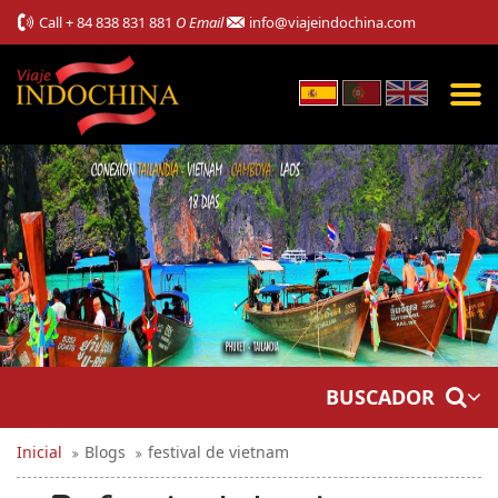
Call
+ 84 838 831 881
O Email
info@viajeindochina.com
BUSCADOR
Inicial
Blogs
festival de vietnam