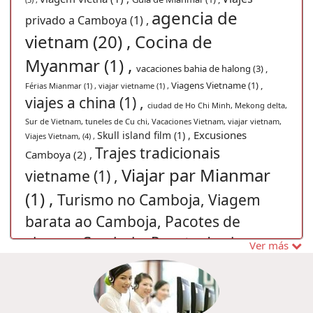
agencia de
privado a Camboya (1) ,
vietnam (20) ,
Cocina de
Myanmar (1) ,
vacaciones bahia de halong (3) ,
Viagens Vietname (1) ,
Férias Mianmar (1) ,
viajar vietname (1) ,
viajes a china (1) ,
ciudad de Ho Chi Minh, Mekong delta,
Sur de Vietnam, tuneles de Cu chi, Vacaciones Vietnam, viajar vietnam,
Excusiones
Skull island film (1) ,
Viajes Vietnam, (4) ,
Trajes tradicionais
Camboya (2) ,
Viajar par Mianmar
vietname (1) ,
(1) ,
Turismo no Camboja, Viagem
barata ao Camboja, Pacotes de
viagens Camboja, Pacote de viagem
Ver más
ao Camboja, Descubrir o Camboja (1) ,
Viagens ao Laos, Viagem ao
Laos, Férias Laos, Férias no Laos,