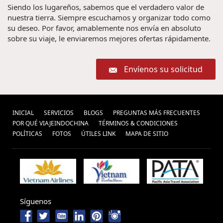
Siendo los lugareños, sabemos que el verdadero valor de
nuestra tierra. Siempre escuchamos y organizar todo como
su deseo. Por favor, amablemente nos envía en absoluto
sobre su viaje, le enviaremos mejores ofertas rápidamente.
Envíenos su solicitud
INICIAL
SERVICIOS
BLOGS
PREGUNTAS MÁS FRECUENTES
POR QUÉ VIAJEINDOCHINA
TÉRMINOS & CONDICIONES
POLÍ­TICAS
FOTOS
ÚTILES LINK
MAPA DE SITIO
Síguenos