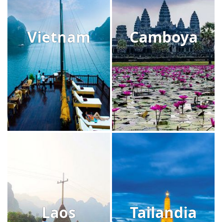
Vietnam
Camboya
Laos
Tailandia