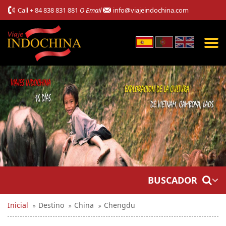
Call
+ 84 838 831 881
O Email
info@viajeindochina.com
BUSCADOR
Inicial
Destino
China
Chengdu