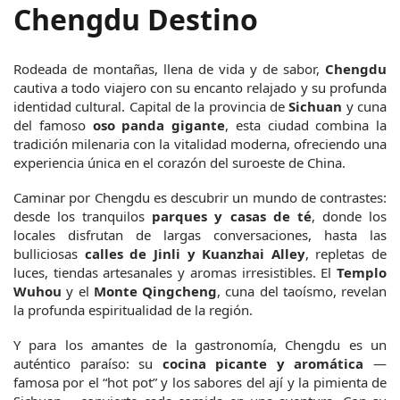
Chengdu Destino
Rodeada de montañas, llena de vida y de sabor, 
Chengdu
cautiva a todo viajero con su encanto relajado y su profunda 
identidad cultural. Capital de la provincia de 
Sichuan
 y cuna 
del famoso 
oso panda gigante
, esta ciudad combina la 
tradición milenaria con la vitalidad moderna, ofreciendo una 
experiencia única en el corazón del suroeste de China.
Caminar por Chengdu es descubrir un mundo de contrastes: 
desde los tranquilos 
parques y casas de té
, donde los 
locales disfrutan de largas conversaciones, hasta las 
bulliciosas 
calles de Jinli y Kuanzhai Alley
, repletas de 
luces, tiendas artesanales y aromas irresistibles. El 
Templo 
Wuhou
 y el 
Monte Qingcheng
, cuna del taoísmo, revelan 
la profunda espiritualidad de la región.
Y para los amantes de la gastronomía, Chengdu es un 
auténtico paraíso: su 
cocina picante y aromática
 —
famosa por el “hot pot” y los sabores del ají y la pimienta de 