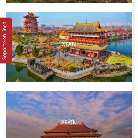
Soporte en lí­nea
XI'AN
PEKÍN