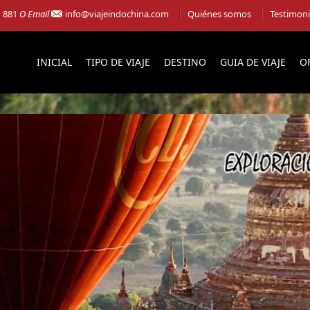
1 881
O Email
info@viajeindochina.com
Quiénes somos
Testimon
INICIAL
TIPO DE VIAJE
DESTINO
GUIA DE VIAJE
O