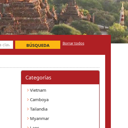
Borrar todos
BÚSQUEDA
Categorí­as
Vietnam
Camboya
Tailandia
Myanmar
Laos