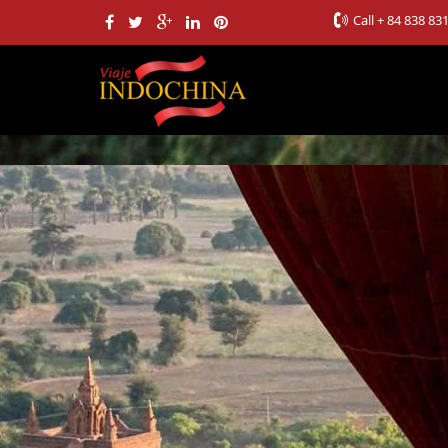
Call
+ 84 838 83