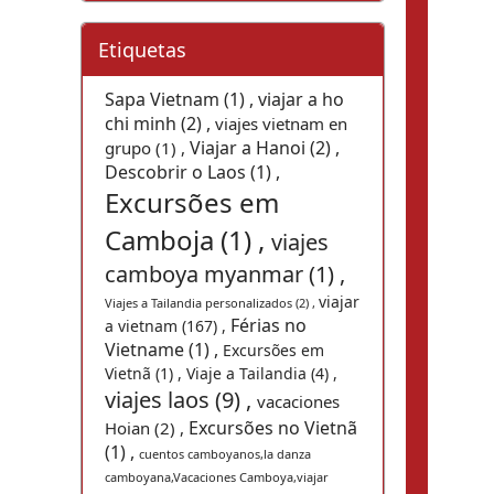
Etiquetas
Sapa Vietnam (1) ,
viajar a ho
chi minh (2) ,
viajes vietnam en
Viajar a Hanoi (2) ,
grupo (1) ,
Descobrir o Laos (1) ,
Excursões em
Camboja (1) ,
viajes
camboya myanmar (1) ,
viajar
Viajes a Tailandia personalizados (2) ,
Férias no
a vietnam (167) ,
Vietname (1) ,
Excursões em
Vietnã (1) ,
Viaje a Tailandia (4) ,
viajes laos (9) ,
vacaciones
Excursões no Vietnã
Hoian (2) ,
(1) ,
cuentos camboyanos,la danza
camboyana,Vacaciones Camboya,viajar