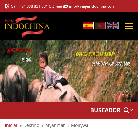
Call
+ 84 838 831 881
O Email
info@viajeindochina.com
BUSCADOR
Inicial
Destino
Myanmar
Monywa