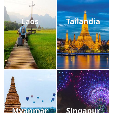
Laos
Tailandia
Myanmar
Singapur