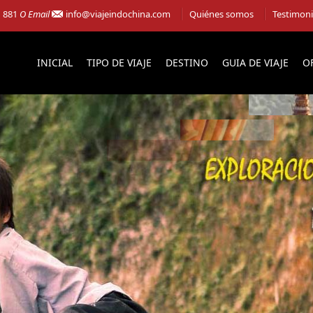
1 881
O Email
info@viajeindochina.com
Quiénes somos
Testimon
INICIAL
TIPO DE VIAJE
DESTINO
GUIA DE VIAJE
O