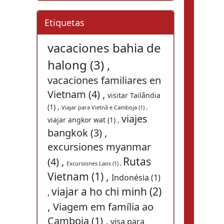
Etiquetas
vacaciones bahia de
halong (3) ,
vacaciones familiares en
Vietnam (4) ,
visitar Tailândia
(1) ,
Viajar para Vietnã e Camboja (1) ,
viajes
viajar angkor wat (1) ,
bangkok (3) ,
excursiones myanmar
Rutas
(4) ,
Excursiones Laos (1) ,
Vietnam (1) ,
Indonésia (1)
viajar a ho chi minh (2)
,
,
Viagem em família ao
Camboja (1) ,
visa para