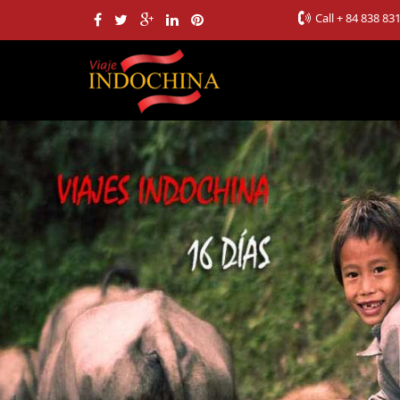
Call
+ 84 838 83