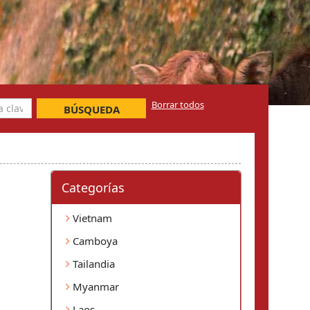
Borrar todos
BÚSQUEDA
Categorí­as
Vietnam
Camboya
Tailandia
Myanmar
Laos