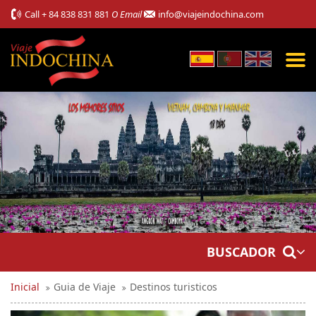
Call
+ 84 838 831 881
O Email
info@viajeindochina.com
BUSCADOR
Inicial
Guia de Viaje
Destinos turisticos