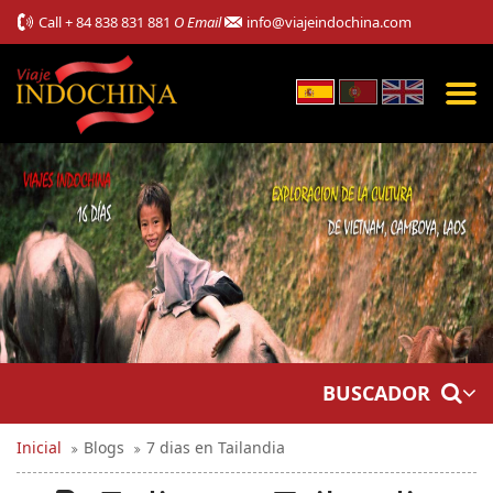
Call
+ 84 838 831 881
O Email
info@viajeindochina.com
BUSCADOR
Inicial
Blogs
7 dias en Tailandia