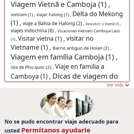
Viagem Vietnã e Camboja (1) ,
Delta do Mekong
vietnam (1) ,
viajar halong (1) ,
(1) ,
viaje a Bahia de Halong (2) ,
Descobrir o Vietnã (1) ,
viajes indochina (6) ,
Vscaciones Vietnam Camboya Laos
visitar no
Visitar vietna (1) ,
(1) ,
Vietname (1) ,
Barrio antiguo de Hoian (2) ,
Viagem em família Camboja (1) ,
Viaje en familia a
isla de Phu quoc (2) ,
Dicas de viagem do
Camboya (1) ,
Vietnã (1) ,
Ver más
Trajes tradicionais tailandia (1) ,
Viajes a Ho
Pacote de viagem para Myanmar (1) ,
viaje de
Chi Minh (1) ,
Baia Ha Long, férias no
familiar en Vietnam (1) ,
Vietnam, Viagem vietnam, visitar saigao, Visitar
Excursões em Vietnã (1)
vietnam (1) ,
No se pudo encontrar viaje adecuado para
,
14
Tran Quoc (1) ,
testting (1) ,
Portulgal Euro 2016 (1) ,
Permítanos ayudarle
usted