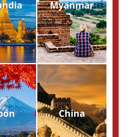
andia
Myanmar
pon
China