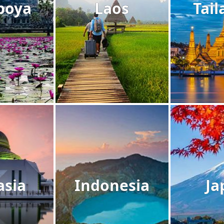
boya
Laos
Tail
asia
Indonesia
Ja