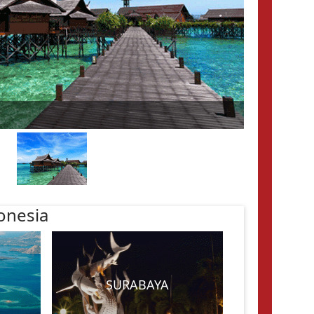
onesia
SURABAYA