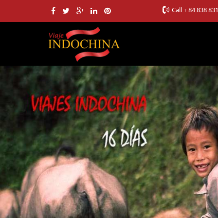
Call
+ 84 838 83