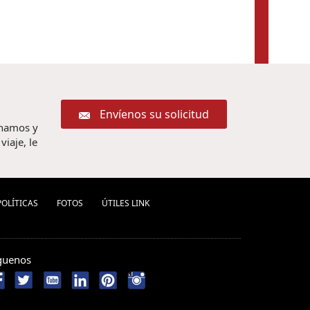
Envíenos su solicitud
chamos y
iaje, le
POLÍ­TICAS
FOTOS
ÚTILES LINK
guenos