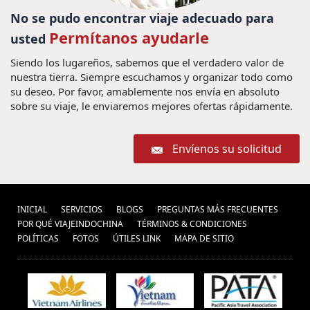
Descubrir o Camboja (1) ,
recorrido por Myanmar (1) ,
No se pudo encontrar viaje adecuado para
Recorrido Tailandia (5) ,
Guia de
Permítanos ayudarle
usted
Viajar a hoian (3) ,
viagem Myanmar (1) ,
Siendo los lugareños, sabemos que el verdadero valor de
viajar a
Vu Lan Festival (1) ,
Viajar par Mianmar (1) ,
nuestra tierra. Siempre escuchamos y organizar todo como
tailandia (28) ,
su deseo. Por favor, amablemente nos envía en absoluto
festival de vietnam
sobre su viaje, le enviaremos mejores ofertas rápidamente.
Ferias no
(5) ,
guia Tailândia (1) ,
Tailandia (1) ,
Consejos de viajes
Envíenos su solicitud
vacaciones
Vietnam Camboya (6) ,
bangkok (2) ,
Vacaciones Trang An (1) ,
viajar a
vietnam private tours (2) ,
INICIAL
SERVICIOS
BLOGS
PREGUNTAS MÁS FRECUENTES
camboya (21) ,
POR QUÉ VIAJEINDOCHINA
TÉRMINOS & CONDICIONES
Nha Trang (1) ,
viajes camboya myanmar (1) ,
POLÍ­TICAS
FOTOS
ÚTILES LINK
MAPA DE SITIO
turismo vietnam (12) ,
viajar
visitar vietam (1) ,
myanmar (1) ,
Templos de Angkor (1) ,
Viaje privado a