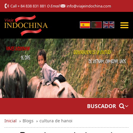
Call
+ 84 838 831 881
O Email
info@viajeindochina.com
BUSCADOR
Inicial
Blogs
cultura de hanoi