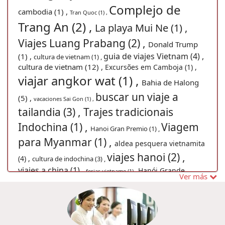
Complejo de
cambodia (1) ,
Tran Quoc (1) ,
Trang An (2) ,
La playa Mui Ne (1) ,
Viajes Luang Prabang (2) ,
Donald Trump
guia de viajes Vietnam (4) ,
(1) ,
cultura de vietnam (1) ,
cultura de vietnam (12) ,
Excursões em Camboja (1) ,
viajar angkor wat (1) ,
Bahia de Halong
buscar un viaje a
(5) ,
vacaciones Sai Gon (1) ,
tailandia (3) ,
Trajes tradicionais
Indochina (1) ,
Viagem
Hanoi Gran Premio (1) ,
para Myanmar (1) ,
aldea pesquera vietnamita
viajes hanoi (2) ,
(4) ,
cultura de indochina (3) ,
viajes a china (1) ,
Hanói Grande
ferias vietname (1) ,
Ver más
Viajar para
Prêmio 2020 (1) ,
Ferias no Vietname (1) ,
Myanmar (1) ,
viajar indochina (1) ,
Turismo
no Camboja, Viagem barata ao Camboja, Pacotes de
viagens Camboja, Pacote de viagem ao Camboja,