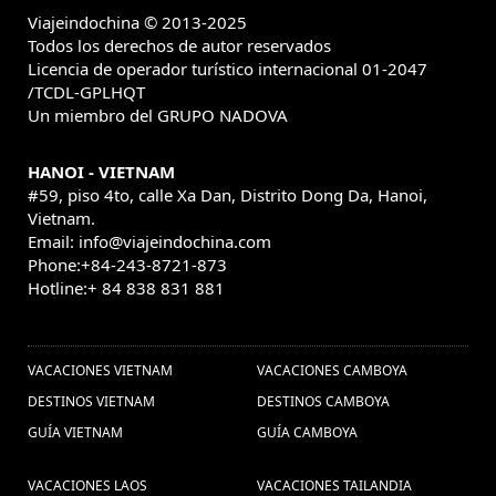
Viagem para Camboja (1) ,
Viajeindochina © 2013-2025
Excusiones
Grande Prémio do Vietnã (1) ,
Todos los derechos de autor reservados
Myanmar (5) ,
Viagem ao Mianmar (1) ,
Licencia de operador turístico internacional 01-2047
/TCDL-GPLHQT
vacaciones
visitar a tailandia (14) ,
Un miembro del GRUPO NADOVA
camboya (24) ,
Consejos de viajes Indochina
Vu Lan Festival (1) ,
Viajar
HANOI - VIETNAM
(8) ,
#59, piso 4to, calle Xa Dan, Distrito Dong Da, Hanoi,
Yangon (1) ,
Vietnam.
Pacote de viagem para Tailândia (1) ,
Email: info@viajeindochina.com
viajes a vietnam (129) ,
vietnamita (1) ,
Férias
Phone:+84-243-8721-873
Turismo no Camboja, Viagem barata ao
em Myanmar (1) ,
Hotline:+ 84 838 831 881
Camboja, Pacotes de viagens Camboja, Pacote de
OTROS PAISES
Cueva En
viagem ao Camboja, Descubrir o Camboja (1) ,
(1) ,
Indochina (1) ,
Pacotes de viagens vietnã (1) ,
festival de vietnam (5) ,
VACACIONES VIETNAM
VACACIONES CAMBOYA
Paquetes de
DESTINOS VIETNAM
DESTINOS CAMBOYA
viajes Tailandia (4) ,
viajar a myanmar (28) ,
noticias
Turismo
GUÍA VIETNAM
GUÍA CAMBOYA
de viajes de vietnam (1) ,
ciudad de Ho Chi Minh (4) ,
Vacaciones privados en
no Camboja (1) ,
VACACIONES LAOS
VACACIONES TAILANDIA
Vietnam (1) ,
Viajes en familia a Vietnam