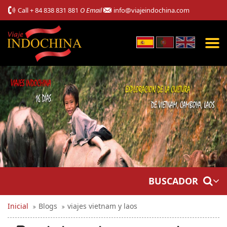
Call
+ 84 838 831 881
O Email
info@viajeindochina.com
BUSCADOR
Inicial
Blogs
viajes vietnam y laos