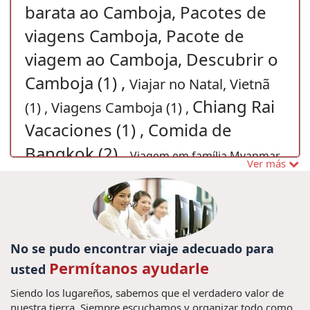
barata ao Camboja, Pacotes de
viagens Camboja, Pacote de
viagem ao Camboja, Descubrir o
Camboja (1) ,
Viajar no Natal, Vietnã
Chiang Rai
(1) ,
Viagens Camboja (1) ,
Vacaciones (1) ,
Comida de
Bangkok (2) ,
Viagem em família Myanmar
Ver más
(1) ,
Guide de Vietnam, La playa Mui Ne, Mui Ne guide, vacaciones
Vietnam, Viajes Mui Ne (1) ,
cuentos de vietnam (1) ,
visitar Mianmar (1) ,
consejos de viaje a Tailandia (8) ,
viagens no Vietnã (1) ,
Recorrido Tailandia (5) ,
Guia de Vietnam (1) ,
Paquetes de viajes Camboya (3) ,
No se pudo encontrar viaje adecuado para
vacaciones vietnam (164) ,
Lago Tonle Sap (1) ,
Permítanos ayudarle
usted
guia de
viajar halong (1) ,
Vietnã Grand Prix (1) ,
Sapa Vietnam (1) ,
Siendo los lugareños, sabemos que el verdadero valor de
vietname (1) ,
visitar
nuestra tierra. Siempre escuchamos y organizar todo como