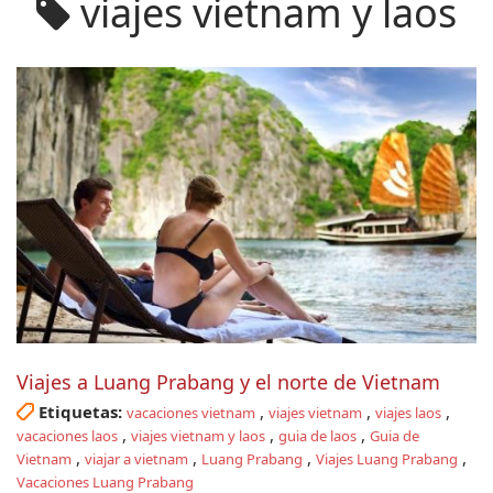
viajes vietnam y laos
Viajes a Luang Prabang y el norte de Vietnam
Etiquetas:
,
,
,
vacaciones vietnam
viajes vietnam
viajes laos
,
,
,
vacaciones laos
viajes vietnam y laos
guia de laos
Guia de
,
,
,
,
Vietnam
viajar a vietnam
Luang Prabang
Viajes Luang Prabang
Vacaciones Luang Prabang