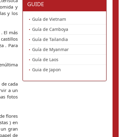
terística
GUIDE
comida y
las y los
Guía de Vietnam
Guía de Camboya
 . El más
castillos
Guía de Tailandia
za . Para
Guía de Myanmar
Guía de Laos
enúltima
Guia de Japon
e de cada
rvir a un
nas fotos
de flores
stas ) en
n un gran
 papel de