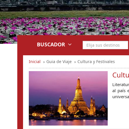
BUSCADOR
Inicial
Guia de Viaje
Cultura y Festivales
Cultu
Literatu
al país
univers