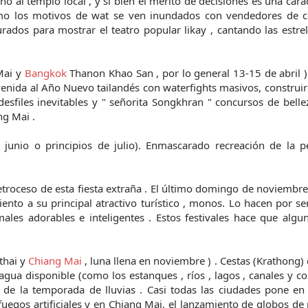
o al templo local , y si bien el mérito de decisiones es una carac
omo los motivos de wat se ven inundados con vendedores de 
urados para mostrar el teatro popular likay , cantando las estrel
Mai y
Bangkok
Thanon Khao San , por lo general 13-15 de abril )
venida al Año Nuevo tailandés con waterfights masivos, construir 
sfiles inevitables y " señorita Songkhran " concursos de belle
ng Mai .
 junio o principios de julio). Enmascarado recreación de la p
roceso de esta fiesta extraña . El último domingo de noviembr
nto a su principal atractivo turístico , monos. Lo hacen por se
les adorables e inteligentes . Estos festivales hace que algu
thai y
Chiang Mai
, luna llena en noviembre ) . Cestas (Krathong) 
gua disponible (como los estanques , ríos , lagos , canales y co
al de la temporada de lluvias . Casi todas las ciudades pone e
fuegos artificiales y en Chiang Mai, el lanzamiento de globos de