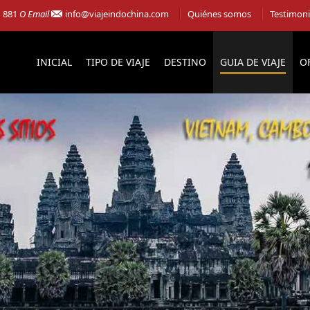
1 881
O Email
info@viajeindochina.com
Quiénes somos
Testimon
INICIAL
TIPO DE VIAJE
DESTINO
GUIA DE VIAJE
O