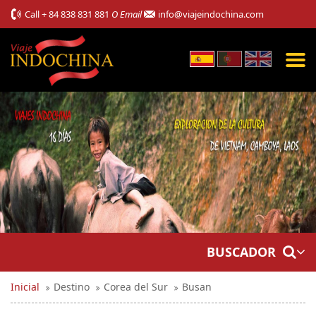
Call
+ 84 838 831 881
O Email
info@viajeindochina.com
BUSCADOR
Inicial
Destino
Corea del Sur
Busan