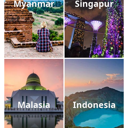
Myanmar
Singapur
Malasia
Indonesia