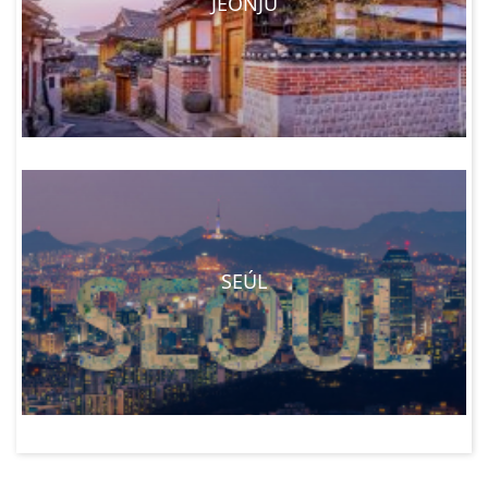
JEONJU
SEÚL