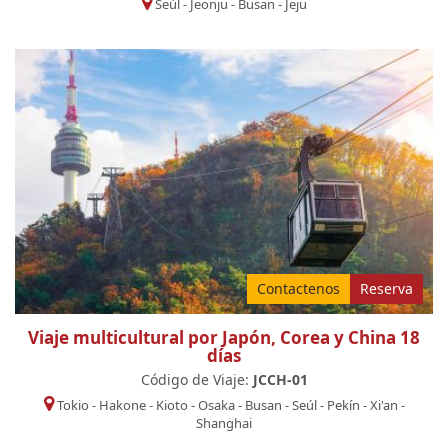
Seúl
-
Jeonju
-
Busan
-
Jeju
Contactenos
Reserva
Viaje multicultural por Japón, Corea y China 18
días
Código de Viaje:
JCCH-01
Tokio
-
Hakone
-
Kioto
-
Osaka
-
Busan
-
Seúl
-
Pekín
-
Xi'an
-
Shanghai