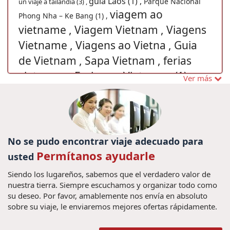
guia Laos (1) ,
Parque Nacional
un viaje a tailandia (3) ,
viagem ao
Phong Nha – Ke Bang (1) ,
vietname , Viagem Vietnam , Viagens
Vietname , Viagens ao Vietna , Guia
de Vietnam , Sapa Vietnam , ferias
vietname , Ferias no Vietname (1) ,
Ver más
Chiang Mai (1) ,
Baia de
viaje de familiar en Vietnam (1) ,
Descubrir Myanmar (4) ,
Viajar a
Halong (1) ,
Mianmar (1) ,
viagem Mianmar
Excurcões na Tailândia (1) ,
Vietnã Grande Prêmio 2020
(1) ,
Lago Tonle Sap (1) ,
Férias
hue (1) ,
(1) ,
No se pudo encontrar viaje adecuado para
Siem Reap Camboja (1) ,
Camboja (1) ,
Permítanos ayudarle
Viaje a Laos (8) ,
viaje a
usted
Luna de miel (1) ,
Japón (1) ,
Promoción
Siendo los lugareños, sabemos que el verdadero valor de
vietnam vacaciones (2) ,
festival de vietnam (5) ,
nuestra tierra. Siempre escuchamos y organizar todo como
su deseo. Por favor, amablemente nos envía en absoluto
viagem vietna (1) ,
guia Vietnã (1) ,
sobre su viaje, le enviaremos mejores ofertas rápidamente.
Excusiones Vietnam (4) ,
Viajes en familia a
Estafas en
Vietnam (27) ,
Viajes en familia a Tailandia (5) ,