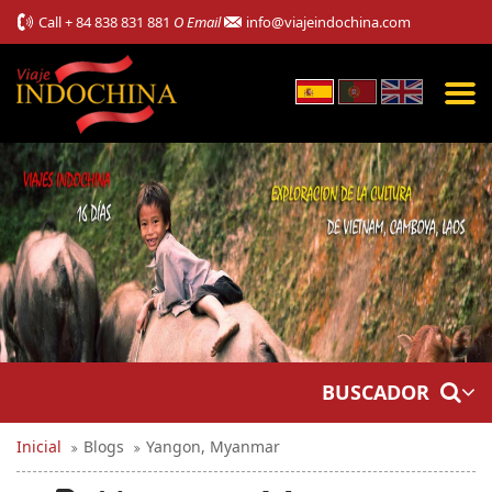
Call
+ 84 838 831 881
O Email
info@viajeindochina.com
BUSCADOR
Inicial
Blogs
Yangon, Myanmar