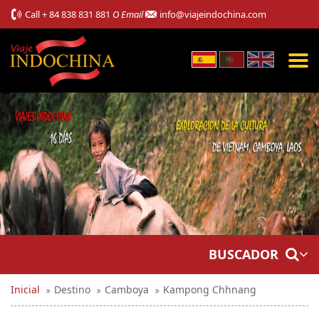
Call
+ 84 838 831 881
O Email
info@viajeindochina.com
BUSCADOR
Inicial
Destino
Camboya
Kampong Chhnang