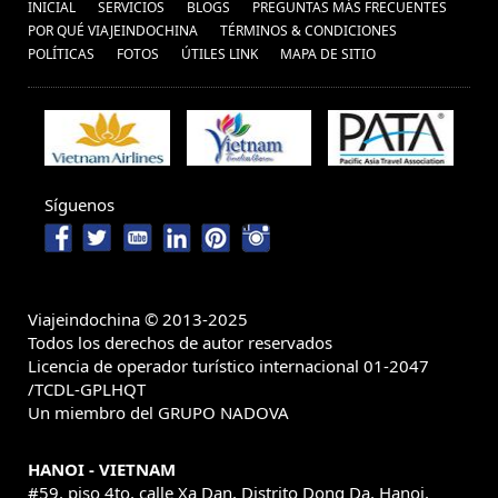
INICIAL
SERVICIOS
BLOGS
PREGUNTAS MÁS FRECUENTES
POR QUÉ VIAJEINDOCHINA
TÉRMINOS & CONDICIONES
POLÍ­TICAS
FOTOS
ÚTILES LINK
MAPA DE SITIO
Síguenos
Viajeindochina © 2013-2025
Todos los derechos de autor reservados
Licencia de operador turístico internacional 01-2047
/TCDL-GPLHQT
Un miembro del GRUPO NADOVA
HANOI - VIETNAM
#59, piso 4to, calle Xa Dan, Distrito Dong Da, Hanoi,