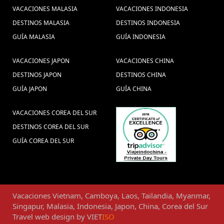
VACACIONES MALASIA
VACACIONES INDONESIA
DESTINOS MALASIA
DESTINOS INDONESIA
GUÍA MALASIA
GUÍA INDONESIA
VACACIONES JAPON
VACACIONES CHINA
DESTINOS JAPON
DESTINOS CHINA
GUÍA JAPON
GUÍA CHINA
VACACIONES COREA DEL SUR
DESTINOS COREA DEL SUR
GUÍA COREA DEL SUR
Vacaciones
Vietnam
,
Camboya
,
Laos
,
Tailandia
,
Myanmar
,
Singapur
,
Malasia
,
Indonesia
,
Japon
,
China
,
Corea del Sur
Travel web design
by
VIET
ISO