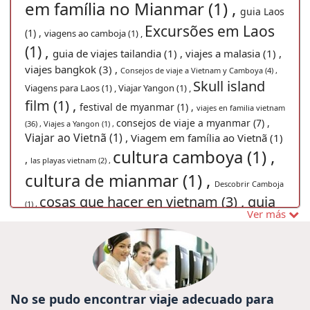
em família no Mianmar (1) ,
guia Laos
Excursões em Laos
(1) ,
viagens ao camboja (1) ,
(1) ,
guia de viajes tailandia (1) ,
viajes a malasia (1) ,
viajes bangkok (3) ,
Consejos de viaje a Vietnam y Camboya (4) ,
Skull island
Viagens para Laos (1) ,
Viajar Yangon (1) ,
film (1) ,
festival de myanmar (1) ,
viajes en familia vietnam
consejos de viaje a myanmar (7) ,
(36) ,
Viajes a Yangon (1) ,
Viajar ao Vietnã (1) ,
Viagem em família ao Vietnã (1)
cultura camboya (1) ,
,
las playas vietnam (2) ,
cultura de mianmar (1) ,
Descobrir Camboja
cosas que hacer en vietnam (3) ,
guia
(1) ,
Ver más
de laos (1) ,
Passeio para Chiang Rai (1) ,
viajes a
Viaje de Vietnam (1) ,
birmania (2) ,
viagens para
Viagem em família na Tailândia (1) ,
Mianmar (1) ,
Vietnã Grande Prêmio 2020 (1) ,
Guia de viagens Vietnã
visa para Vietnam (3) ,
viajes
(1) ,
vietISO test (1) ,
No se pudo encontrar viaje adecuado para
cozinha vietnamita (1) ,
a camboya (21) ,
Guia de