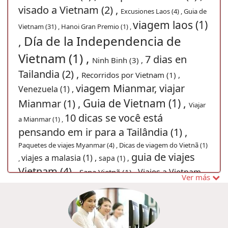
visado a Vietnam (2) ,
Excusiones Laos (4) ,
Guia de
viagem laos (1)
Vietnam (31) ,
Hanoi Gran Premio (1) ,
Día de la Independencia de
,
Vietnam (1) ,
7 dias en
Ninh Binh (3) ,
Tailandia (2) ,
Recorridos por Vietnam (1) ,
viagem Mianmar, viajar
Venezuela (1) ,
Guia de Vietnam (1) ,
Mianmar (1) ,
Viajar
10 dicas se você está
a Mianmar (1) ,
pensando em ir para a Tailândia (1) ,
Paquetes de viajes Myanmar (4) ,
Dicas de viagem do Vietnã (1)
guia de viajes
viajes a malasia (1) ,
sapa (1) ,
,
Vietnam (4) ,
Viajes a Vietnam
Sapa Vietnã (1) ,
Ver más
Festival de la Luna
Viaje a Vietnam (1) ,
(3) ,
Visitar a Vietnam y Camboya (1) ,
Guide de
Vietnam, La playa Mui Ne, Mui Ne guide, vacaciones Vietnam,