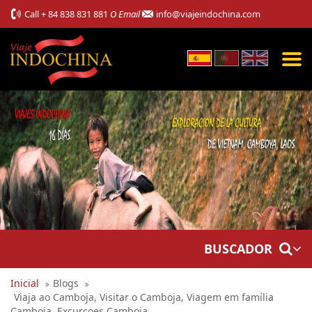
Call
+ 84 838 831 881
O Email
info@viajeindochina.com
BUSCADOR
Inicial
Blogs
Viaja ao Camboja, Visitar o Camboja, Viagem em família
Camboja, Excurcoes Camboja,