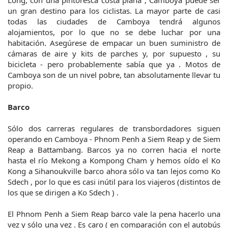
Long, con una pintoresca costa plana , Camboya puede ser
un gran destino para los ciclistas. La mayor parte de casi
todas las ciudades de Camboya tendrá algunos
alojamientos, por lo que no se debe luchar por una
habitación. Asegúrese de empacar un buen suministro de
cámaras de aire y kits de parches y, por supuesto , su
bicicleta - pero probablemente sabía que ya . Motos de
Camboya son de un nivel pobre, tan absolutamente llevar tu
propio.
Barco
Sólo dos carreras regulares de transbordadores siguen
operando en Camboya - Phnom Penh a Siem Reap y de Siem
Reap a Battambang. Barcos ya no corren hacia el norte
hasta el río Mekong a Kompong Cham y hemos oído el Ko
Kong a Sihanoukville barco ahora sólo va tan lejos como Ko
Sdech , por lo que es casi inútil para los viajeros (distintos de
los que se dirigen a Ko Sdech ) .
El Phnom Penh a Siem Reap barco vale la pena hacerlo una
vez y sólo una vez . Es caro ( en comparación con el autobús