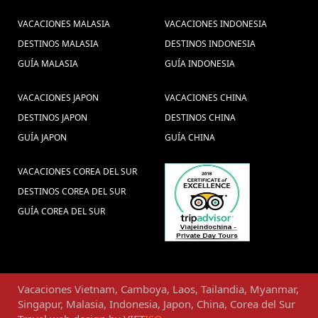
VACACIONES MALASIA
VACACIONES INDONESIA
DESTINOS MALASIA
DESTINOS INDONESIA
GUÍA MALASIA
GUÍA INDONESIA
VACACIONES JAPON
VACACIONES CHINA
DESTINOS JAPON
DESTINOS CHINA
GUÍA JAPON
GUÍA CHINA
VACACIONES COREA DEL SUR
DESTINOS COREA DEL SUR
GUÍA COREA DEL SUR
Vacaciones
Vietnam
,
Camboya
,
Laos
,
Tailandia
,
Myanmar
,
Singapur
,
Malasia
,
Indonesia
,
Japon
,
China
,
Corea del Sur