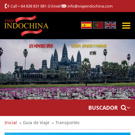
Call
+ 84 838 831 881
O Email
info@viajeindochina.com
BUSCADOR
Inicial
Guia de Viaje
Transportes