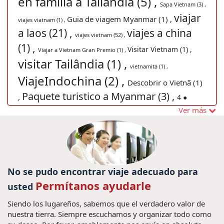
en familia a Tailandia (5) ,
Sapa Vietnam (3) ,
viajar
Guia de viagem Myanmar (1) ,
viajes viatnam (1) ,
a laos (21) ,
viajes a china
viajes vietnam (52) ,
(1) ,
Visitar Vietnam (1) ,
Viajar a Vietnam Gran Premio (1) ,
visitar Tailândia (1) ,
vietnamita (1) ,
ViajeIndochina (2) ,
Descobrir o Vietnã (1)
Paquete turistico a Myanmar (3) ,
,
4 ●
guia de
Ver más
Vacaciones a medida en Vietnam (13) ,
vietname (1) ,
Passeio para
Chiang Rai (1) ,
turismo en camboya (7) ,
Viajes
Excursiones Tailandia (3) ,
Phong Nha Ke Bang (1) ,
No se pudo encontrar viaje adecuado para
viajes a malasia (1) ,
a Ninh Binh (2) ,
una
Permítanos ayudarle
usted
semana en Camboya (1) ,
Vangvieng
viajar halong (1) ,
viagens ao vietname (1) ,
Tours (1) ,
Comida Tailandesa (3) ,
Siendo los lugareños, sabemos que el verdadero valor de
Paquetes de viajes
viagem familiar no Vietnã (1) ,
nuestra tierra. Siempre escuchamos y organizar todo como