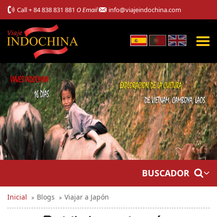
Call
+ 84 838 831 881
O Email
info@viajeindochina.com
BUSCADOR
Inicial
Blogs
Viajar a Japón