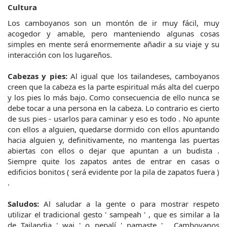
Cultura
Los camboyanos son un montón de ir muy fácil, muy
acogedor y amable, pero manteniendo algunas cosas
simples en mente será enormemente añadir a su viaje y su
interacción con los lugareños.
Cabezas y pies:
Al igual que los tailandeses, camboyanos
creen que la cabeza es la parte espiritual más alta del cuerpo
y los pies lo más bajo. Como consecuencia de ello nunca se
debe tocar a una persona en la cabeza. Lo contrario es cierto
de sus pies - usarlos para caminar y eso es todo . No apunte
con ellos a alguien, quedarse dormido con ellos apuntando
hacia alguien y, definitivamente, no mantenga las puertas
abiertas con ellos o dejar que apuntan a un budista .
Siempre quite los zapatos antes de entrar en casas o
edificios bonitos ( será evidente por la pila de zapatos fuera )
.
Saludos:
Al saludar a la gente o para mostrar respeto
utilizar el tradicional gesto ' sampeah ' , que es similar a la
de Tailandia ' wai ' o nepalí ' namaste ' . Camboyanos