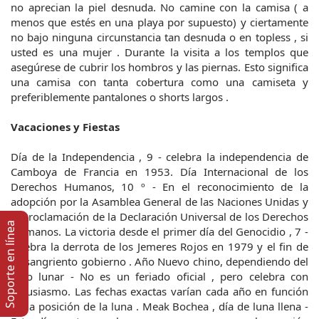
no aprecian la piel desnuda. No camine con la camisa ( a
menos que estés en una playa por supuesto) y ciertamente
no bajo ninguna circunstancia tan desnuda o en topless , si
usted es una mujer . Durante la visita a los templos que
asegúrese de cubrir los hombros y las piernas. Esto significa
una camisa con tanta cobertura como una camiseta y
preferiblemente pantalones o shorts largos .
Vacaciones y Fiestas
Día de la Independencia , 9 - celebra la independencia de
Camboya de Francia en 1953. Día Internacional de los
Derechos Humanos, 10 º - En el reconocimiento de la
adopción por la Asamblea General de las Naciones Unidas y
la proclamación de la Declaración Universal de los Derechos
Soporte en lí­nea
Humanos. La victoria desde el primer día del Genocidio , 7 -
celebra la derrota de los Jemeres Rojos en 1979 y el fin de
su sangriento gobierno . Año Nuevo chino, dependiendo del
ciclo lunar - No es un feriado oficial , pero celebra con
entusiasmo. Las fechas exactas varían cada año en función
de la posición de la luna . Meak Bochea , día de luna llena -