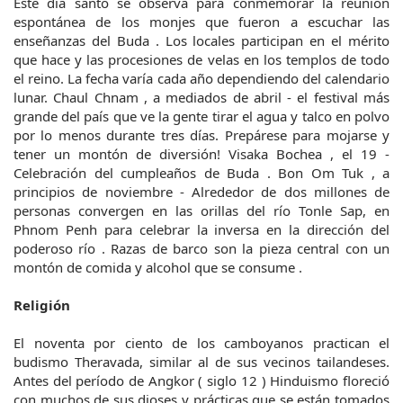
Este día santo se observa para conmemorar la reunión
espontánea de los monjes que fueron a escuchar las
enseñanzas del Buda . Los locales participan en el mérito
que hace y las procesiones de velas en los templos de todo
el reino. La fecha varía cada año dependiendo del calendario
lunar. Chaul Chnam , a mediados de abril - el festival más
grande del país que ve la gente tirar el agua y talco en polvo
por lo menos durante tres días. Prepárese para mojarse y
tener un montón de diversión! Visaka Bochea , el 19 -
Celebración del cumpleaños de Buda . Bon Om Tuk , a
principios de noviembre - Alrededor de dos millones de
personas convergen en las orillas del río Tonle Sap, en
Phnom Penh para celebrar la inversa en la dirección del
poderoso río . Razas de barco son la pieza central con un
montón de comida y alcohol que se consume .
Religión
El noventa por ciento de los camboyanos practican el
budismo Theravada, similar al de sus vecinos tailandeses.
Antes del período de Angkor ( siglo 12 ) Hinduismo floreció
con muchos de sus dioses y prácticas que se están tomados